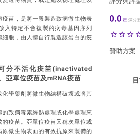
評分與評
。
0.0
載體疫苗，是將一段製造致病微生物表
星
滿分
NA放入特定不會複製的病毒基因序列
star_border
star_border
star_border
star_bo
體細胞，由人體自行製造該蛋白的疫
贊助方案
活化疫苗(inactivated 
疫苗、亞單位疫苗及mRNA疫苗
目
或化學藥劑將微生物結構破壞或將其
體的致病毒素經熱處理或化學處理來
成的疫苗。亞單位疫苗又稱次單位或
病原微生物表面的有效抗原來製備的