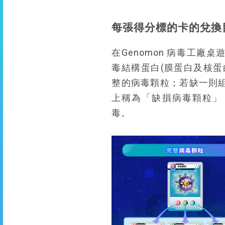
每張得分標的卡的兌換
在Genomon 病毒工廠
毒結構蛋白(膜蛋白及核蛋
整的病毒顆粒；若缺一則
上稱為「缺損病毒顆粒」
毒。