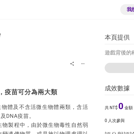
我
學
本頁提供
遊戲背後的
share
more_horiz
成效數據
，疫苗可分為兩大類
0
生物體及不含活微生物體兩類，含活
共 NT$
金額
及DNA疫苗。
0
人次參與
生物製程中，由於微生物毒性自然弱
改變遺傳物質，或是施以物理處理以