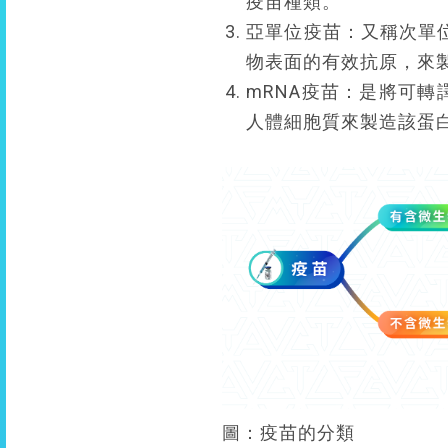
疫苗種類。
亞單位疫苗：又稱次單
物表面的有效抗原，來
mRNA疫苗：是將可轉
人體細胞質來製造該蛋
圖：疫苗的分類