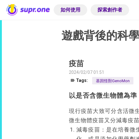
如何使用
探索創作者
遊戲背後的科
疫苗
2024/02/07 01:51
label
Tags:
基因怪獸GenoMon
以是否含微生物體為準
現行疫苗大致可分含活微
微生物體疫苗又分減毒疫苗
減毒疫苗：是在培養微
化，或是添加化學藥劑