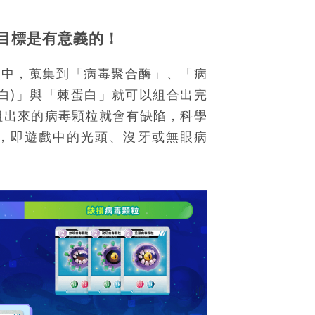
目標是有意義的！
桌遊中，蒐集到「病毒聚合酶」、「病
白)」與「棘蛋白」就可以組合出完
組出來的病毒顆粒就會有缺陷，科學
，即遊戲中的光頭、沒牙或無眼病