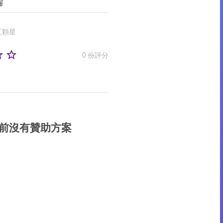
論
五顆星
rder
star_border
0 份評分
前沒有贊助方案