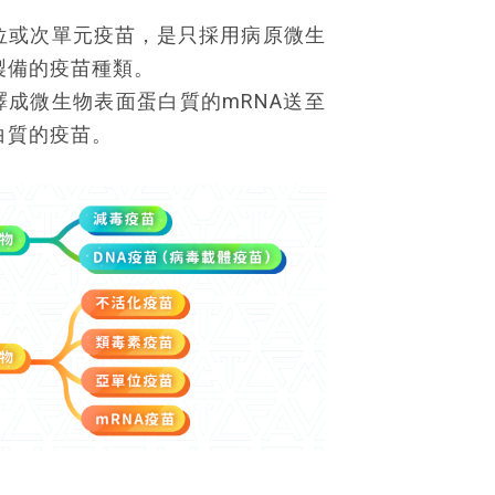
位或次單元疫苗，是只採用病原微生
製備的疫苗種類。
譯成微生物表面蛋白質的mRNA送至
白質的疫苗。