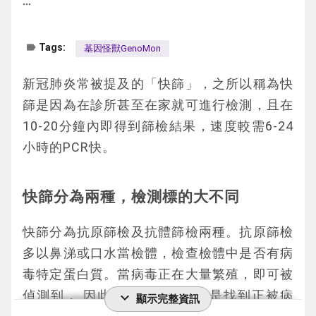
神經調控的奇妙世界。玩家在遊戲中扮演神經
more_horiz
元，經由手上的牌模擬神經元間的聯繫，每張
卡牌都代表著一個神經調控概念，對應現實中
label
Tags:
基因怪獸GenoMon
的神經元傳導過程及神經健康維護。玩家依手
新冠肺炎常被提及的「快篩」，之所以稱為快
中的卡牌來調節神經傳導、干擾對手或抵禦神
篩是因為在診所甚至在家就可進行檢測，且在
經病變的侵擾，成為最健康的神經細胞來贏得
10-20分鐘內即得到篩檢結果，速度較需6-24
最終勝利。
小時的PCR快。
	《神經風暴》裡的重要神經科學概念包
括：神經細胞活化、神經細胞間聯繫(神經傳
快篩分為兩種，檢測標的大不同
導物質及神經細胞間小分子交換)及神經病
快篩分為抗原篩檢及抗體篩檢兩種。抗原篩檢
變。
多以鼻涕或口水當檢體，檢查檢體中是否有病
毒特定蛋白質。當病毒正在大量繁殖，即可被
	在此遊戲裡相關的神經病變，我們選了帕
偵測到， 因此抗原篩檢的目的是找到正被病
expand_more
顯示完整資訊
金森氏症、亨丁頓舞蹈症及阿茲罕默症。帕金