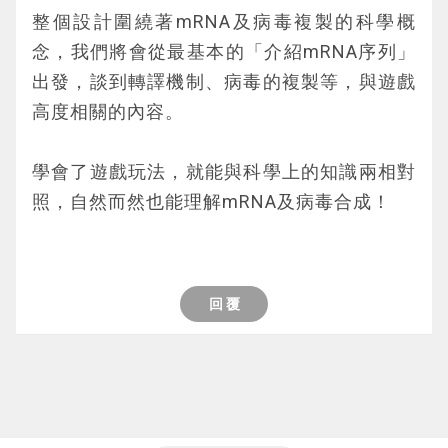
整個設計圍繞著mRNA及病毒複製的科學概
更進一步，當遺傳物質是單股，可以再分成是
念，我們將會從最基本的「介紹mRNA序列」
「正鏈」還是「負鏈」：「正鏈」的意思是它
圖三、抗體篩檢：採自BMC Pulmonary Medi
出發，談到轉譯機制、病毒的複製等，與遊戲
的序列可以直接轉譯成蛋白質。「負鏈」上面
cine (2020) 20:203使用抗原快篩的時機
 mRNA是由四種核苷酸組成
高度相關的內容。
的資訊都是反過來的，需要轉換成「正鏈」才
可以使用。這就像印刷一樣，「負鏈」就是印
學會了遊戲玩法，就能與科學上的知識兩相對
製用的版，文字都是左右相反的。「正鏈」就
為了在疫情流行區快速找出感染者，常用抗原
基因：告訴你如何製造蛋白質
照，自然而然也能理解mRNA及病毒合成！
是印製出來的報紙。一個「負鏈」可以印製出
快篩做大量篩檢。但由於抗原快篩無法像PCR
 圖：兌換目標與得分標的卡的科學意義
mRNA的用途像是一條「記載」著製造蛋白質
很多的「正鏈」。
核酸檢測法可以倍數放大病毒蛋白抗原的訊
訊息的長鏈分子，這些蛋白質訊息就等同於基
不同病毒攻下細胞的程序也不一樣。有些病毒
號，所以檢驗敏感度比較低，特別是在病毒尚
因。mRNA 所戴的訊息是由3個核苷酸組成一
的 DNA 會躲藏進細胞核的 DNA 中，如此一
在感染初期。因此若是被高度懷疑新冠肺炎但
回 覆
個編碼，這 64(4X4X4)種組合透過一套編碼系
來，被感染的細胞分裂複製之後，新生成的細
抗原快篩為陰性者，都需要進一步以PCR核酸
統來代表20幾種胺基酸，知道編碼就可以蛋白
胞也全都帶有病毒，也就是說，這類病毒伺機
檢測法確認檢驗結果。
質的胺基酸序列。
而動，靜靜等待可以產生病毒顆粒的時機。有
些病毒比較急性子，它們一進入細胞就在細胞
使用抗體快篩的時機
p.s.(可略)目前已知的 RNA 分子除了 mRNA 
質裡大鬧一番，很快的製造出大量的病毒顆