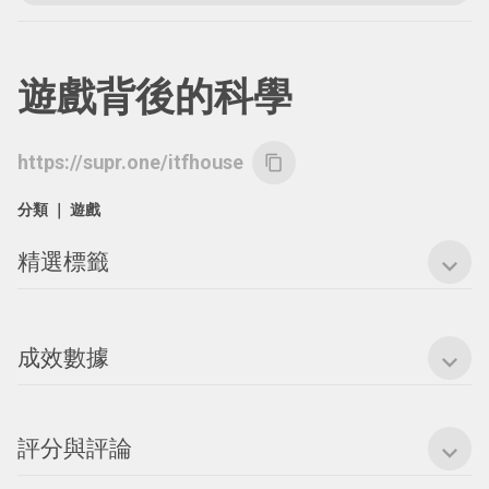
遊戲背後的科學
https://supr.one/itfhouse
content_copy
分類 ｜
遊戲
精選標籤
expand_more
成效數據
expand_more
評分與評論
expand_more