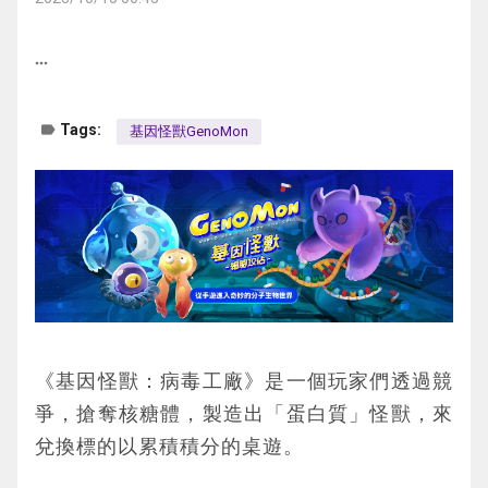
病毒蛋白質的功能
股RNA 分子。由於這些核苷酸的連接是由前
苗」。由於棘蛋白是病毒感染細胞的鑰匙，所
抗體則會繼續擴散直到被控制線的抗體(深藍
一個核苷酸的第3個碳 (3’)連上後一個核苷酸
以棘蛋白就是所謂的抗原也就是疫苗的主要成
聚合酶負責複製病毒的遺傳物質，新做出來的
色Y)抓住為止。
more_horiz
的第5個碳(5’)，所以習慣上不論 DNA 或 RNA 
分，是教育免疫系統的重點，因此有了棘蛋白
遺傳物質，會由病毒結構蛋白負責封裝，組成
當測 IgM 線、IgG 線或控制線有抓到特定複合
的序列都是從左到右呈現，也就是起頭是
即可以製作疫苗。
新的病毒顆粒；棘蛋白位在病毒顆粒的表面，
體或兔子抗體，且量夠多時，因為它帶有呈色
label
Tags:
基因怪獸GenoMon
5’端，而3’ 端是結尾，卡牌中組成 mRNA 的5
若蒐集兩張 「病毒聚合酶」可以獲得「藥物
當病毒顆粒要攻進入一個細胞的時候，棘蛋白
劑就會在被抓住的位置出現顏色線條，也就是
號頭盔與3號尾盾就是這樣來的。
標靶」，由於病毒聚合酶是病毒基因複製必要
會與細胞表面的「受體」結合，就像鑰匙打開
代表陽性結果。
的酵素，如果我們有阻止病毒聚合酶的藥物，
門鎖一般，藉此進入細胞中。
就可以阻止新病毒的生成。
新冠肺炎療法使用的藥物「瑞德西韋」就是這
樣的標靶藥物，治療愛滋病的「雞尾酒療
病毒的分類
法」，則是混合了數種這樣的標靶藥物。
《基因怪獸：病毒工廠》是一個玩家們透過競
若收集兩張「病毒結構蛋白」可以獲得「研究
依照病毒顆粒外層是否有「膜」，可以分成
爭，搶奪核糖體，製造出「蛋白質」怪獸，來
試劑」，由於病毒結構蛋白是辨識病毒的依
「套膜病毒」與「無套膜病毒」。若依照遺傳
兌換標的以累積積分的桌遊。
據，所以如果我們有病毒結構蛋白，就可以研
物質可以分成 單鏈 DNA 病毒、雙鏈 DNA 病
發研究病毒的試劑。
毒、單鏈 RNA 病毒、雙鏈 RNA 病毒。