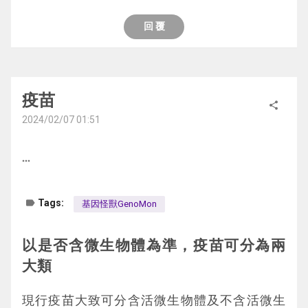
毒感染，且病毒量大的人。而抗體篩檢是測血
森氏症由突變核蛋白質(α-synuclein，遊戲裡
液裡是否有對抗病毒的抗體，因此有兩種功
稱魔化刑紐克)在大腦不正常累積後，導致神
回 覆
能： 
一是檢查注射的疫苗是否有效，也就是
經細胞死亡，造成動作不協調。亨丁頓舞蹈症
注射疫苗後身體是否有產生對應的抗體，二則
是一種遺傳性疾病，由異常亨丁頓蛋白質(hun
是檢測人是否曾經被病毒感染過？
tingtin，遊戲裡稱魔化悍霆霆)不正常累積在
疫苗
share
大腦後，導致腦細胞死亡，造成不協調的步
2024/02/07 01:51
態。阿茲罕默症是因為類澱粉蛋白質(amyloid 
β，遊戲裡稱魔化艾米羅)在大腦不正常累積
more_horiz
後，導致神經退化，影響記憶。
label
Tags:
基因怪獸GenoMon
	神經膠細胞(glial cells)在《神經風暴》裡
稱為葛利亞聯軍，是中樞神經系統和周圍神經
以是否含微生物體為準，疫苗可分為兩
系統中的「非神經元細胞」，它們種類繁多，
大類
能為神經元提供支持和保護，減緩神經病變。
表一、抗原快篩與抗體快篩比較表兩種快篩片
的檢測過程與原理
現行疫苗大致可分含活微生物體及不含活微生