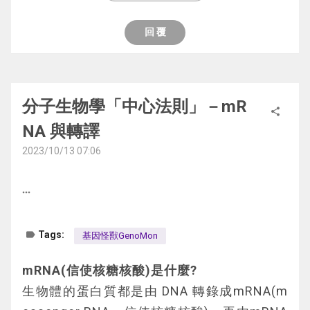
病毒的蛋白質與病毒的核酸會組裝形成新的病
毒顆粒。病毒顆粒離開細胞後，就會繼續感染
回 覆
鄰近的細胞，產生新的病毒顆粒。病毒對宿主
細胞會產生所謂的「細胞病變效應」，多數細
圖一、抗原篩檢：採用自國家衛生研究院電子
胞感染病毒後，會因為細胞裂解、細胞膜病變
報
分子生物學「中心法則」－mR
或凋亡而死亡。
share
NA 與轉譯
圖：疫苗的分類
2023/10/13 07:06
最具代表性的病毒蛋白質
每張得分標的卡的兌換目標是有意義
more_horiz
的！
不同病毒有不同病毒蛋白質，Genomon 病毒
工廠桌遊中，挑選了
每顆病毒都有，三種很有
label
Tags:
基因怪獸GenoMon
在Genomon 病毒工廠桌遊中，蒐集到「病毒
代表性的病毒蛋白質
：「病毒聚合酶 （波力
聚合酶」、「病毒結構蛋白(膜蛋白及核蛋
mRNA(信使核糖核酸)是什麼?
魔獸）」、「棘蛋白（撕白克獸）」與「病毒
白)」與「棘蛋白」就可以組合出完整的病毒
生物體的蛋白質都是由 DNA 轉錄成mRNA(m
結構蛋白（膜蛋獸與核蛋獸）」來呈現。
 圖二、實際抗原快篩對照圖抗體篩檢