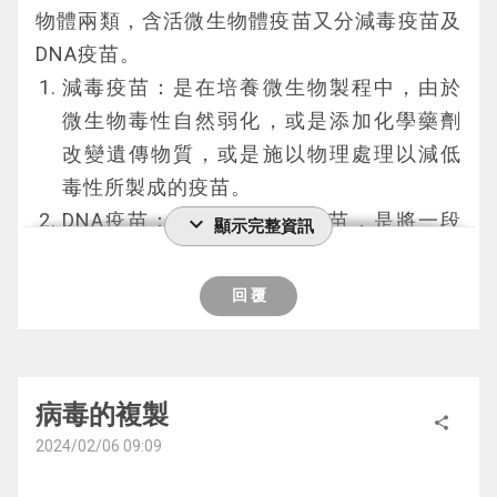
	神經細胞平時是有方向性的一個連著一
物體兩類，含活微生物體疫苗又分減毒疫苗及
個，但多處於靜止狀態，當它們表面的受體接
這兩種快篩片的設計與使用與流感快篩試劑或
DNA疫苗。
受到訊號，包括神經傳導物質、化學分子或物
驗孕片相當雷同，都是使用「側向流體免疫層
減毒疫苗：是在培養微生物製程中，由於
理變化(光或壓力)等就會被活化，活化的細胞
析法 (Lateral flow immunochromatographi
微生物毒性自然弱化，或是添加化學藥劑
會將那些訊號改變成電訊號或生物化學訊號再
c assay)」，主要的差別在快篩片上的抗體。
改變遺傳物質，或是施以物理處理以減低
傳給下一個細胞。常見的神經傳導物質有乙烯
毒性所製成的疫苗。
膽鹼(acetylcholine，遊戲裡稱阿斯提獸)、γ-
DNA疫苗：又稱病毒載體疫苗，是將一段
expand_more
抗原篩檢：
顯示完整資訊
胺基丁酸 (GABA，遊戲裡稱嘎吧獸)及谷氨酸
製造致病微生物表面蛋白質的RNA或DNA
(glutamate，遊戲裡稱古塔獸)，這些神經傳
當混有檢體(鼻涕或口水)的檢測液滴到樣品槽
放入特定不會複製的病毒基因序列中，再
回 覆
導物質分別調節下一個神經元的強化或抑制功
(井)後，檢測液會從檢體層(最左邊)慢慢向吸
將該病毒感染人體細胞，由人體自行製造
能。市面上有些精神(活性)藥物(psychoactiv
收層(最右邊)擴散，在擴散時會將抗體層(左邊
該蛋白的疫苗。
e drug)會模擬神經傳導物質的活性，影響大
第二層)裡會與病毒蛋白結合的第一種抗體(紅
腦神經細胞間的聯繫訊號，影響神經反應。另
病毒的複製
色Y)帶有呈色劑的膠體金(紫色球形)推出來，
share
不含活微生物體疫苗可分不活化疫苗
外，細胞間會經由相同的連接蛋白(connexi
2024/02/06 09:09
若檢體裡有病毒蛋白(主要是針對病毒核蛋
(inactivated vaccine)、類毒素疫苗、
n，遊戲裡稱卡內獸)對接形成相通的管道，來
白)，這些蛋白(橘色圓形)會先與抗體/膠體金