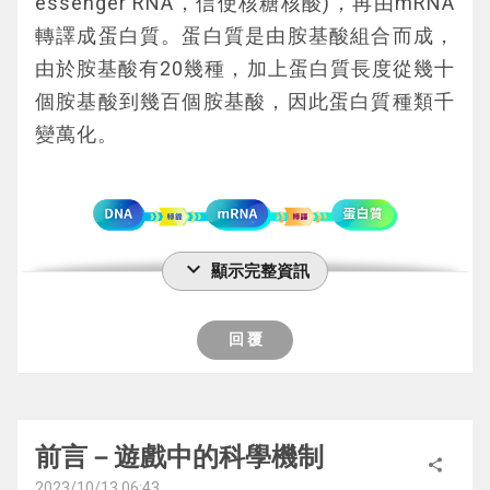
顆粒；若缺一則組出來的病毒顆粒就會有缺
essenger RNA，信使核糖核酸)，再由mRNA
陷，科學上稱為「缺損病毒顆粒」，即遊戲中
轉譯成蛋白質。蛋白質是由胺基酸組合而成，
的光頭、沒牙或無眼病毒。
由於胺基酸有20幾種，加上蛋白質長度從幾十
檢測人的血液(一般應含有 IgM 或 IgG 兩種抗
個胺基酸到幾百個胺基酸，因此蛋白質種類千
體)混合檢測液後滴到樣品槽(井)，當檢測液擴
變萬化。
散到連接層(conjugation pad，左邊第二
層)，連接層含有兔子抗體(咖啡色Y)+膠體金
(呈色劑; 紅色球形)及病毒蛋白(綠色菱形)+ 膠
體金(紅色球形)，若檢測液含有會與病毒蛋白
expand_more
顯示完整資訊
 蛋白質製造過程
結合的抗體(不論檢測者血液的 IgM 或IgG)，
就會產生人類抗體( IgM 或 IgG )+綠+紅的複
回 覆
合體，這些複合體繼續向右擴散，當複合體裡
圖：病毒卡牌的分類
有人類IgM(淺紫色Y)，就會在 IgM 線被會與 I
mRNA的組成與串接
gM 結合的抗體(黃綠色Y)抓住; 而當複合體裡
mRNA是由腺嘌呤(A)、鳥嘌呤(G)、胞嘧啶 
有人類 IgG 抗體(深紫色Y)，就會在 IgG 線被
前言－遊戲中的科學機制
share
(C)、胸和尿嘧啶(U)四種核苷酸組成的直鏈單
若蒐集到兩張「棘蛋白」即可以獲得「疫
會與 IgG (淺藍色Y)結合的抗體抓住；而兔子
2023/10/13 06:43