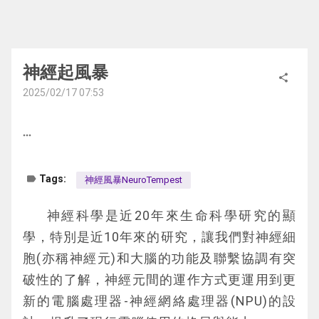
神經起風暴
share
2025/02/17 07:53
more_horiz
label
Tags:
神經風暴NeuroTempest
	神經科學是近20年來生命科學研究的顯
學，特別是近10年來的研究，讓我們對神經細
胞(亦稱神經元)和大腦的功能及聯繫協調有突
破性的了解，神經元間的運作方式更運用到更
新的電腦處理器-神經網絡處理器(NPU)的設