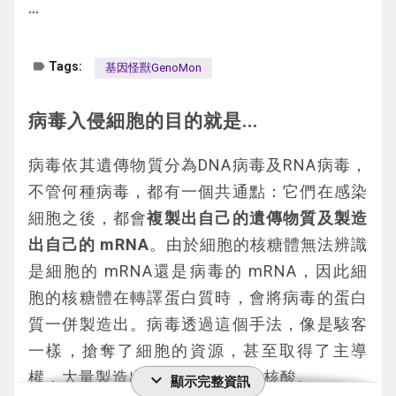
亞單位疫苗及mRNA疫苗
交換小分子或傳導電，神經元之間的連接蛋白
more_horiz
結合，然後當檢測液及帶有病毒蛋白的抗體
依蛋白質分子大小有32、36及45 kDa (道爾
(橘+紅+紫)擴散到測試線時，帶有病毒蛋白的
不活化疫苗：是透過熱或化學藥劑將微生
頓)等，所以遊戲裡有卡內獸32、卡內獸36及
label
Tags:
抗體(橘+紅+紫)會被附著於測試線的第二種抗
基因怪獸GenoMon
物結構破壞或將其殺死所製成的疫苗。
卡內獸45等三種。
體(藍色Y)抓住，而無法繼續擴散，但是沒有
類毒素疫苗：是將病原體的致病毒素經熱
病毒入侵細胞的目的就是...
與病毒蛋白結合的抗體(紅+紫)會繼續擴散，
處理或化學處理來破壞或弱化其毒性所製
	《神經風暴》秉著「變形漁房」一向的理
直到控制線被第三種抗體(黑色Y)抓住。
成的疫苗。亞單位疫苗又稱次單位或次單
病毒依其遺傳物質分為DNA病毒及RNA病毒，
念，強調科學性與遊戲性並重，遊戲中的每張
當測試線或控制線有抓到第一種抗體，且量夠
元疫苗，是只採用病原微生物表面的有效
不管何種病毒，都有一個共通點：它們在感染
卡牌都有其科學背景，玩家可以在遊戲中深入
多時，因為它帶有呈色劑就會在被抓住的位置
抗原來製備的疫苗種類。
細胞之後，都會
複製出自己的遺傳物質及製造
了解神經科學的知識。此外遊戲還包含一些與
出現顏色線條，也就是代表陽性結果。
亞單位疫苗：又稱次單位或次單元疫苗，
出自己的 mRNA
。由於細胞的核糖體無法辨識
真實科學研究相呼應的彩蛋，讓有興趣的玩家
是只採用病原微生物表面的有效抗原，來
是細胞的 mRNA還是病毒的 mRNA，因此細
能進一步探索神經相關知識。
製備的疫苗種類。
胞的核糖體在轉譯蛋白質時，會將病毒的蛋白
mRNA疫苗：是將可轉譯成微生物表面蛋白
質一併製造出。病毒透過這個手法，像是駭客
質的mRNA送至人體細胞質來製造該蛋白質
一樣，搶奪了細胞的資源，甚至取得了主導
的疫苗。
權，大量製造出病毒的蛋白質及核酸。
expand_more
顯示完整資訊