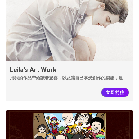
Leila’s Art Work
用我的作品帶給讀者驚喜，以及讓自己享受創作的樂趣，是我
現在要做的事，也希望是未來能長久持續的目標。 本站所有圖
片檔案僅供個人收藏，禁止一切改圖、挪作他用及商業用途。
立即前往