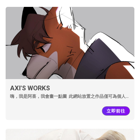
AXI'S WORKS
嗨，我是阿喜，我會畫一點圖 此網站放置之作品僅可為個人收
藏 請勿隨意私下轉出、改圖、擅自輸出印製販賣 謝謝大家的支
持！
立即前往