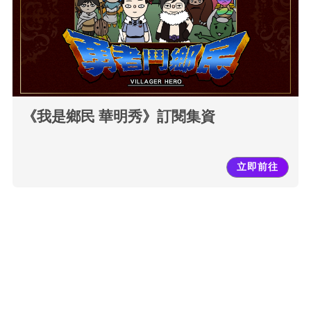
《我是鄉民 華明秀》訂閱集資
立即前往