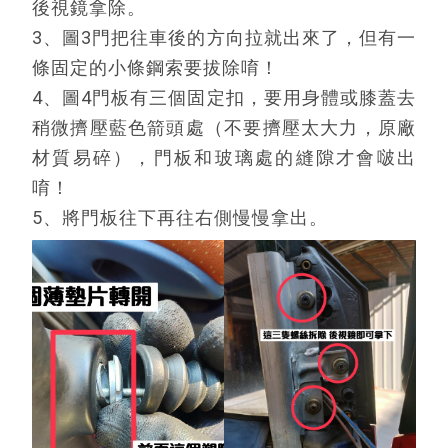
後視鏡拿除。

3、圖3門把往車後的方向拉就出來了，但有一
條固定的小條鋼索要拔除唷！

4、圖4門板有三個固定扣，要用身體或膝蓋去
稍微擠壓藍色箭頭處（不要擠壓太大力，原廠
材質易碎），門板和玻璃處的縫隙才會啵出
唷！

5、將門板往下再往右側慢慢拿出。