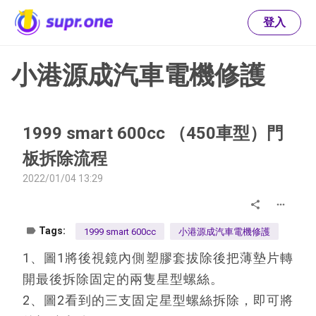
登入
小港源成汽車電機修護
1999 smart 600cc （450車型）門
板拆除流程
2022/01/04 13:29
share
more_horiz
label
Tags:
1999 smart 600cc
小港源成汽車電機修護
1、圖1將後視鏡內側塑膠套拔除後把薄墊片轉
開最後拆除固定的兩隻星型螺絲。

2、圖2看到的三支固定星型螺絲拆除，即可將