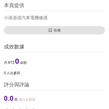
本頁提供
小港源成汽車電機修護
收藏
成效數據
0
共 NT$
金額
0
人次參與
評分與評論
0.0
星
滿分五顆星