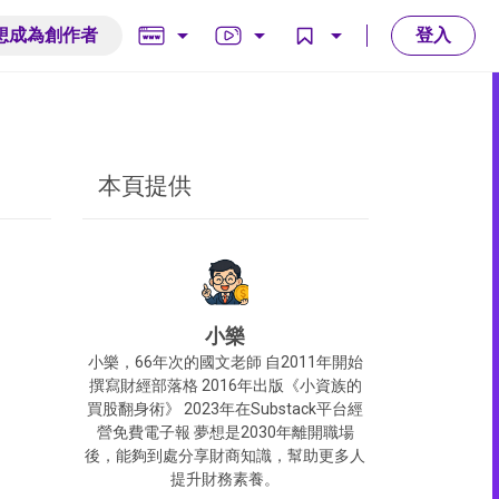
arrow_drop_down
arrow_drop_down
arrow_drop_down
想成為創作者
登入
本頁提供
小樂
小樂，66年次的國文老師 自2011年開始
撰寫財經部落格 2016年出版《小資族的
買股翻身術》 2023年在Substack平台經
營免費電子報 夢想是2030年離開職場
後，能夠到處分享財商知識，幫助更多人
提升財務素養。