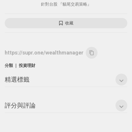
針對台股 『貓尾交易策略』
收藏
https://supr.one/wealthmanager
content_copy
分類 ｜
投資理財
精選標籤
expand_more
評分與評論
expand_more