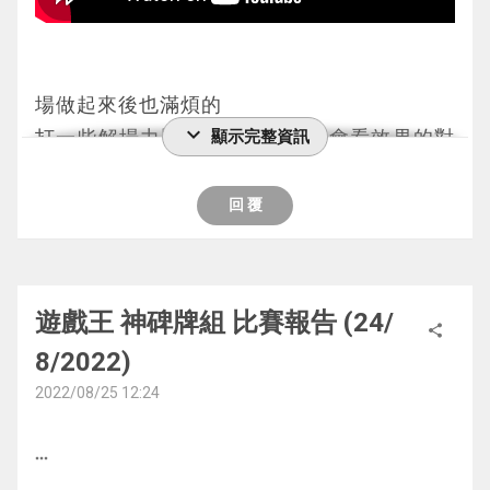
最後我是4勝 獲得第5名
場做起來後也滿煩的
?那一場突然被對手來個規則殺輸掉 原本是嬴
expand_more
打一些解場力比較差的牌組和不會看效果的對
顯示完整資訊
的
手會很強
在一眾高手情況下能拿4勝我覺得是不差的
======================================
======================================
回 覆
=========
=========
第一局
AC02-JP040 Gゴーレム・ロックハンマー
60削手向魔救 XOO
遊戲王 神碑牌組 比賽報告 (24/
share
(G石人·巖錘手) 地 6星 電子界 1800 2400
這個對手就是令我知道神碑可以用萬寶槌的男
8/2022)
這個卡名的①②的效果1回合各能使用1次。
人(雖然我沒用)
2022/08/25 12:24
①：這張卡在手卡存在的場合，從手卡丟棄1
當時他叫自己做"消磨到對手意志就算成功" 我
只其他的電子界族怪獸才能發動。這個回合，
就這樣叫他了
more_horiz
這張卡的等級下降2星。