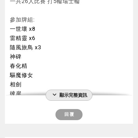
一共26人比賽 打5輪瑞士輪
參加牌組:
一世壞 x8
雷精靈 x6
隨風旅鳥 x3
神碑
春化精
驅魔修女
相劍
彼岸
expand_more
顯示完整資訊
破械
LL鐵獸
回 覆
轉生炎獸
龍劍士