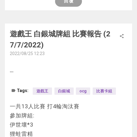
回 覆
(G石人 卵石犬) 效果怪獸 2 地 電子族 300/10
雖然對手非常的強 但我有增殖的G
=========
00
我記得當時的手牌是群雄割據 月女神 炸怪 場
流程
地
伊西壱世壞 OO
此卡名的①②效果一回合可以各用一次
他把群雄割據送入墓就頂G做下去
遊戲王 白銀城牌組 比賽報告 (2
雷精靈 XOO
share
①:此卡召喚˙特殊召喚成功的場合可以發動。
7/7/2022)
青眼賢士次元剎帝beat XX
牌組「Gゴーレム・ペブルドッグ」一體加入
結果就是給我一直抽卡一直爽 把一半的卡牌
隨風旅鳥 OO
2022/08/25 12:23
手牌或特殊召喚。此效果發動後，這回合我方
都抽到了手
輸的那場單純是對手的牌組太針對了
只能特殊召喚電子族怪獸
途中他召出了9星工具龍多削我一手 把我的當
沒抽到side卡的話基本上是不可能嬴
more_horiz
②:此卡從手牌送墓的場合可以發動。牌組
時只有一張的太陽蛋送了下去
連續兩場我先攻對手都次元吸引者+自己回合
「Gゴーレム」卡片一張加入手牌
雖然之後還是有抽到啦
宏觀宇宙
label
Tags:
遊戲王
白銀城
ocg
比賽卡組
1效果
最後的場是4素材神弓+花騎(因為他知道我有
真的很難打
召喚特召成功可以將1張同名卡名加入手牌或
蛋)
一共13人比賽 打4輪淘汰賽
======================================
特召
參加牌組:
=========
有只能特召電子界副作用
到我的回合 我用兩張月女神把2張怪直接過了
伊世壞*3
第一局
2效果
把群雄割據蓋下 發動一時休戰
狸蛙雷精
1. 伊西壱世壞 OO