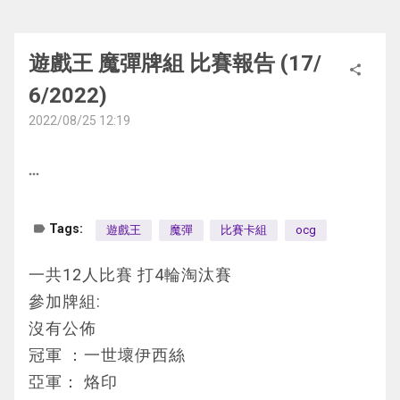
G2 對手先攻 對手做完基本場結束
①：只要這張卡在怪獸區域存在，自己場上
而對手一直強調說我在過他坑的回合才開始死
地 2星 獸 0 400
3. 現冥一世壞 OO
POTE-JP040 ヴェンデット・スカヴェンジ
我方回合發動黑洞 之後滑板+雙貼紙壓制獲勝
的互相連接狀態的怪獸不受對方場上發動的怪
三
這個卡名的①②的效果1回合各能使用1次。
G1. 由我先攻 通召4星檢索傢俱 傢俱丟絕對王
ャー(復仇死者·噬腐鬼)
======================================
遊戲王 魔彈牌組 比賽報告 (17/
獸的效果影響。
share
還提出"他覺得他還有一個戰階才這樣打的"
①：對方對怪獸的召喚·特殊召喚成功的場合
蓋場地
暗 8星 不死/儀式 2800 0
=========
6/2022)
②：可以攻擊的對方怪獸必須向這張卡作出
但我奇怪他還不是一樣只有攻擊我而已嗎?
或者這張卡被選擇作為對方怪獸的攻擊對象的
絕對王排牌組頂部 有一張次元障壁
「ヴェンデット」儀式魔法卡降臨。這個卡名
2022/08/25 12:19
攻擊。
場合才能發動。這張卡回到持有者手卡。那之
蓋惡魔之技和歡迎結束
的①②的效果1回合各能使用1次。
③：1回合1次，從手卡丟棄1只電子界族怪獸
不管怎樣 反正最後就是交給裁判去怎樣判定
後，可以從卡組把「メルフィー・ワラビィ」
對手回合發動場地 通召男人展開 堆3星發動融
①：雙方的主要階段，把自己場上1只不死族
主牌組的組法都綁得很死 基本上是沒什麼能
more_horiz
才能發動。自己從卡組抽1張。
裁判提出用卡鋪的閉路電視確認
以外的2只「メルフィー」怪獸特殊召喚（同
合效果
怪獸解放才能發動。這張卡的攻擊力直到回合
改的地方了
④：互相連接狀態的這張卡被破壞的場合才
但那邊剛好是閉路電視的死角位
名卡最多1張）。
連鎖次元障壁 對手蓋1結束
結束時上升解放的怪獸的原本攻擊力數值。
這次就主要講解一下額外和side的組法
label
Tags:
能發動。對方場上的全部表側表示的卡的效果
遊戲王
魔彈
比賽卡組
ocg
完全看不到誰對與錯
②：自己結束階段才能發動。這張卡從手卡
結束階段發動惡魔之技炸場地 堆魔犀族戰士
②：這張卡在墓地存在，自己場上有「リヴ
額外方面
無效化。
裁判最後的做法是雙方不換side直接再打一局
特殊召喚。
連鎖1場地復活 連鎖2魔犀族戰士堆1張惡魔族
ェンデット・スレイヤー」存在的場合才能發
Link和超量和舊神就是給月女神用的 沒什麼特
一共12人比賽 打4輪淘汰賽
1效果
1效果 共通效果對手召怪可以發動
魔犀族戰士堆終結之阿努比斯
動。這張卡特殊召喚。這個效果特殊召喚的這
別
參加牌組:
自己互相連結的怪獸不受對手的
場上發動的
怪
所以就有額外打一局的情況
這張是再從牌組拉2張本家怪
場地復活終結之阿努比斯
張卡從場上離開的場合除外。
同步方面的話因為很少見就直接不下月女神的
沒有公佈
獸效果影響
不過不管誰對與錯也好 反正現在也沒人知道
2效果 共通效果結束階段特召
對手無解投降
1效果 雙方主要階段2速解放怪獸 直到回合結
對像了
冠軍 ：一世壞伊西絲
2效果
真相
1效果拉2張等同於2個擋
G2. 對手讓先 我手牌:終結之阿努比斯 2張大組 
束上升攻擊力
反正都不用全部用光 就把不用的堆下去就可
亞軍： 烙印
對手強制攻擊這張卡 (同時存在2張時我方選擇
就我角度而言 我那時候是應該要嬴了
拉狗可以拉月耳兔炸卡
斧頭幫 絕對王
2效果 自己場上有屠魔俠可以特召(要先解鎖蘇