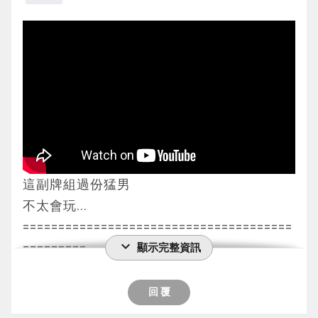
我發動場地 通召滑板 蓋下沒什麼用的群雄割
對象才能發動。那只怪獸加入手卡或特殊召
當時的血量就是8000LP Vs 9000LP
對手直接進戰階開拮抗勝負
怪獸不能特殊召喚。
據結束
喚。這個效果特殊召喚的怪獸的效果無效化，
我連鎖神宣無效 對手主要階段2用No.42出1張
1效果 送墓時檢索本家魔陷
對手回合特召獨角獸 發動效果被我用神碑無
從場上離開的場合除外。
到我的回合 我打算把骰子放到3(代表死三的3)
IP雙穹結束
2效果 場上有怪被解放 除外墓地另一張不死族 
效
1效果
也就是說最後的回合 會根據雙方的血量高低
到我回合通召上一回合回收的傢俱 4張+對手
這張卡特召
之後對手發動停泊地 召喚齊3張剎帝利 解掉全
從墓地特召成功時 墓地1張可以通召的地屬怪
定勝負
的雙穹出冥神解掉
副作用:在場時只能出本家
場
加入手牌或特召
我向對手確認的時候 對手就反口說下一個他
下回合對手沒辨法應付後場投降
我還滿好奇沒這張卡的時候到底是要怎樣把儀
下回合發動大宇宙直接結束遊戲
特召的怪效果無效化 離場除外
的回合才是3
式魔法加上手?魔神儀嗎?
G2 我方先攻 對手發動次元吸引者
刷L值用 把選擇的怪特召就能做出L3
還說是我在過他坑的回合(也就是我的骰子是1
2. 深淵雷龍 XX
不過有檢索以後就能用堆墓進行展開 或者是
我沒抽到神碑速攻魔法 但我還是發動場地蓋
或者是把關鍵的展開卡加入手牌來續戰
的時候)才死三的
這副牌組過份猛男
G1. 卡手沒有本家的展開卡 單靠斧頭幫完全擋
檢索陷阱卡多一擋
下千查結束
不太會玩...
不下來輸掉
2效果場上有卡被解放可以特召 其實用途不太
對手回合特召斧頭幫 解掉場地後我連續抽到3
AC02-JP044 Gゴーレム・インヴァリッド・
我的理據是我在聽到死三的當下就有用骰子去
======================================
G2. 由我先攻 但還是卡手 對手開雷掃掃中我
大
張魔宮的賄賂輸掉
expand_more
ドルメン
計算
=========
顯示完整資訊
的打草
你有方法在對手回合將他送墓(例如新儀式和
第4局
(G石人·無效支石墓) 地 電子界/連接 2800 3 
(這間卡鋪每一台的比賽都會這樣)
出異星最終戰士頂住幾回合後對手開拮抗勝負
速攻魔法)的話就能多賺一些牌)
4. 隨風旅鳥 OO
[↑][←][→]
而且旁邊輸掉的那一台也看到我是對的
POTE-JP022 メルフィー・ワラビィ(童話動
回 覆
+雷掃輸掉
大部分情況下我都是站防表等對手打爆
G1 我方先攻 雙貼紙壓制獲勝
地屬性怪獸2只以上
物·小小袋鼠)