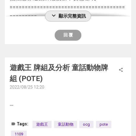
我下一抽群雄割據 蓋下結束
但攻擊0是一個問題 本家以外的牌組還會有被
對手那邊已經堆過很多東西
魔法都沒發動就結束
======================================
對手回合發動群雄割據 對手只留下雙穹
攻擊的可能性
劍神官和宿神官加起來有3張 把場地檢索上手
expand_more
到我回合 對手R7效果特召本家斧頭幫
========= 
顯示完整資訊
不過要是用來刷L值的話非常好用
也沒有什麼用
通召4星檢索白銀機 對手效果除外4星
進戰階 這時候已進入死三 我方發動破壞特召
這張可以用來復活轉碼語者 轉碼語者復活飛
我就把卡都蓋下去 利用死三的規則嬴比較好
蓋4張結束
POTE-JP024 スカー・ヴェンデット(噬腐復
回 覆
怪的神碑 特召5星神碑
淺法師 飛淺法師再復活1張怪
對手回合 發動R7效果特召
仇死者)
5星神碑被攻擊除外牌組2張 被戰破回收檢索
2張怪獸就已經做到7個L值
對手的回合 我就把骰子放到2(代表死三的2)
我連鎖次元障壁 R7效果被無效
暗 6星 不死 2300 0
的神碑 到我回合那張神碑又被神宣了
我利用所有後場都頂住所有的攻擊
對手發動魔法卡 通常召喚獨角獸
這個卡名的①②的效果1回合各能使用1次。
下回合對手直接進戰階 我又特召5星神碑出來
遊戲王 牌組及分析 童話動物牌
AC02-JP043 Gゴーレム・スタバン・メンヒ
期間還出現判例問題
share
我發動教導懲罰 炸掉獨角獸和魔法卡後對手
①：這張卡被送去墓地的場合才能發動。從
5星神碑被攻擊除外牌組2張 被戰破回收檢索
ル
組 (POTE)
就是微睡的神碑指定已攻擊宣言的怪獸能不能
沒辨法展開
卡組把1張「ヴェンデット」魔法·陷阱卡加入
的神碑
(G石人·頑固立石) 地 電子界/連接 1500 2 [↑]
攻擊
2022/08/25 12:20
結束階段開惡魔之技炸掉R7後下回合回殺勝利
手卡。
到我回合檢索場地後對手就因為血差追不回來
[↓]
裁判還判說能攻擊 害我浪費一張神碑速攻去
G2 對手先攻發動次元裂縫
②：這張卡在墓地存在的狀態，場上的怪獸
輸掉了
地屬性怪獸2只
擋對手攻擊
more_horiz
我連鎖2張傢俱效果
被解放的場合，從自己墓地把這張卡以外的1
第三局
這個卡名的效果1回合只能使用1次。
後來我也問了更專業的裁判表示是不能攻擊的
但對手做出巨神鳥無限擋 無解輸掉
只不死族怪獸除外才能發動。這張卡特殊召
3. 青眼賢士次元剎帝beat XX
①：這張卡從墓地的特殊召喚成功的場合，
最後用最後一張神碑拉出3星 結束階段回1000
label
Tags:
遊戲王
童話動物
ocg
pote
G3 由我先攻 利用時鐘先攻做出4星+雙大姐 3
喚。只要這個效果特殊召喚的這張卡在怪獸區
G1 我方先攻 對手發動次元吸引者
以自己墓地1只可以通常召喚的地屬性怪獸為
LP
後場結束
域表側表示存在，自己不是「ヴェンデット」
1109