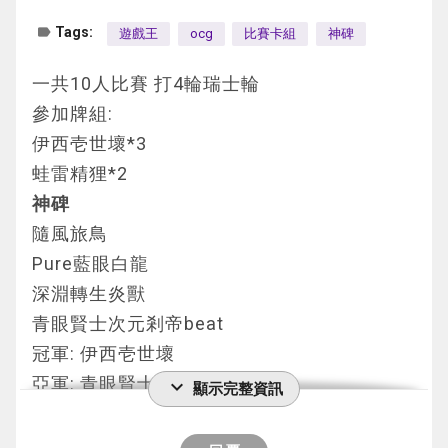
②：把這張卡解放才能發動。在自己場上把3
G1: 我方先攻 炸怪 無效 命削 千查 炸怪
label
Tags:
遊戲王
ocg
比賽卡組
神碑
只「Gゴーレムトークン(G石人衍生物)」
全蓋下開命削 抽到炸怪 無效 命削
（電子界族·地·1星·攻/守0）守備表示特殊召
全蓋下丟掉炸怪結束
一共10人比賽 打4輪瑞士輪
喚。這個效果的發動後，直到回合結束時自己
參加牌組:
不是電子界族怪獸不能特殊召喚。
對手回合 堆到一張阻擋十字軍彈走千查萬別 
伊西壱世壞*3
1效果
之後就輸了
蛙雷精狸*2
丟1張卡進墓可以令這張卡變為4星
神碑
有只能特召電子界副作用
G2: 先攻 滑板 次元裂縫 群雄割據
隨風旅鳥
2效果
打到對手爆牌獲勝
Pure藍眼白龍
解放自己 特召3個token
深淵轉生炎獸
單卡就能夠展開 非常強力
G3: 對手先攻通召怒氣鬥器
青眼賢士次元剎帝beat
而且可以特殊召喚 代表可以用其他卡特召出
裝備靜寂之杖-波紋 之後裝備盜人煙玉
冠軍: 伊西壱世壞
來而不需要一定要用1效果召出來
我一臉??? 這是沒洗牌???
亞軍: 青眼賢士次元剎帝beat
expand_more
顯示完整資訊
盜人煙玉因為靜寂之杖-波紋效果自己破壞 發
季軍: 神碑
AC02-JP041 Gゴーレム・ペブルドッグ
效削我一手
======================================