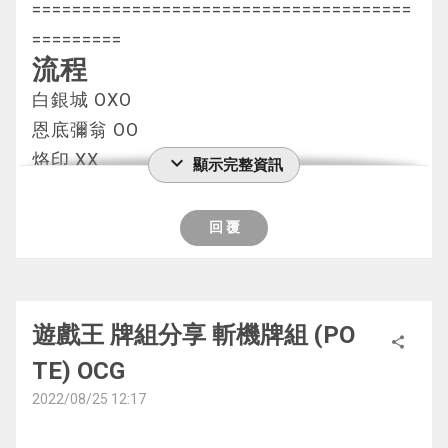
以
======================================
對像)
突然因為對手說死三的計算不對
拉貓可以檢索兔耳飛行隊同步
這手牌真的絕了
生限制)
正常來說會用side的大蛇同步召喚出來
=========
3效果
我那局就不算直接重新打一局
2張都有可以改拉其他小動物 當是賺個資源
我特召斧頭幫 檢索另一張斧頭幫上手
主要用途在於突破高攻擊力防指定的怪 但通
流程
一回合一次可以丟1張電子界怪獸抽1
實在是虧爆了
自從這張出來後 經常有一種牌組小動物不夠
上級召喚終結之阿努比斯結束
常沒有用這張卡的必要
虹光主要用於打一世壞用 可以用3+1的方式出
白銀城 OXO
4效果
拉的情況
對手無解投降
還有就是能用事前準備檢索新的儀式魔法
場
恩底彌翁 OO
互相連結的這張卡被破壞時 對手的表側表示
不過我也沒怪對手 畢竟大家都只是想要嬴而
每次都能拉2張很快就能全部拉出來 可以說是
4. 深淵雷龍 OXO
2效果很少用到 畢竟會儀式召喚這張卡的機會
1800防在沒場地的情況下比較難突破 能起到
烙印 XX
expand_more
顯示完整資訊
卡片永久無效化
已
很大的強化
這一場我不太記得了...
太少了
一個不差的鎖效果
基本上除了第一個都是打自己人
主力王牌怪獸 有抗性有強力的Beat能力
只記得第一場也是時鐘combo先攻做出4星
吃坑太多的時候就只會出屠魔俠
而且還能防禦這副牌組最怕的拮抗勝負等卡
所以真的沒什麼好練的
回 覆
缺乏解場的牌組對這張卡比較無力 畢竟解掉
G4: 對局基本上跟G3一樣
POTE-JP023 メルフィー・ラッシィ(童話動
+雙大姐+2後場結束
作為8星怪剛好可以吃到2速除外怪 2速除攻魔
其餘兩張10星就是2+8的方式出場
======================================
了水晶心又能復活
就是這次我沒擋住輸掉了
物·小海豹)
對手表示太齊過不了
陷和防指定
主要在後攻使用 畢竟場地也不是經常能上手
=========
第三局
復活後又更強 而且自己的卡片又全被無效
水 2星 獸/調整 300 100
第二場我是卡手沒有本家的展開件輸掉的
不過也要等這副牌真的能穩定檢索再說
第一局
要是2星中坑的話能出這張同步過坑 而且能空
而且怪獸又強制被攻擊 要是對手玩L牌組會非
隨風旅鳥 OO
這個卡名的①②的效果1回合各能使用1次。
第三場我就不記得了
遊戲王 牌組分享 斬機牌組 (PO
出額外區域再出一張神碑怪獸
1. 白銀城 OXO
share
常辛苦
①：「メルフィー・ラッシィ」以外的自己
======================================
POTE-JP064 ラヴェナス・ヴェンデット(極
神碑2星 應該是最少用的那張
TE) OCG
完全感受不到壓力 基本上就是壓著打
唯一缺點是會被魔陷解掉 但大部分的魔陷都
對手是上一局見到的裁判 我也不知道為什麼?
場上的表側表示的獸族怪獸回到手卡的回合才
=========
餓復仇死者) 儀式魔法
整場比賽就只有用過一次 除了代破外沒想像
連第2場會輸都是自己不交紅制才輸的
2022/08/25 12:17
是指定類效果
能發動。這張卡從手卡特殊召喚。那之後，可
「ヴェンデット」儀式怪獸的降臨必需。
中的重要
G1. 對手先攻 直接蓋2結束
要是有L4在場的話場會更加穩定
G1: 旅鳥過不掉千查 對面直接被貼紙一卡打死
以只用這張卡和手卡的「メルフィー」怪獸為