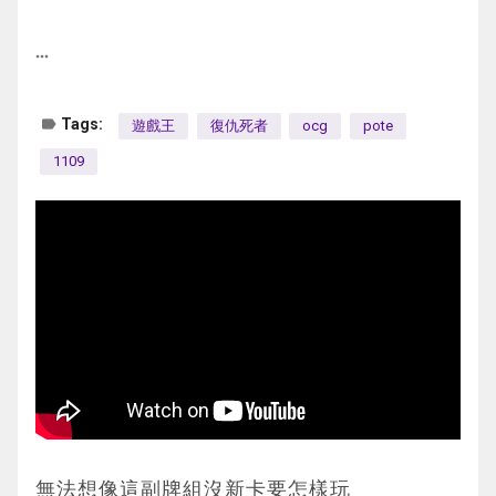
示物。
G2: 這一局我只記得是用滑板+千查打嬴的
俱捨怒威族 OXO
碑和千查萬別結束
②：這張卡所互相連接區的地屬性怪獸攻擊
深淵雷龍 XX
more_horiz
對手蓋怪結束
力上升這張卡的G石人指示物數量×600，同1
G3: 這一局我特別的深刻
現冥一世壞 OO
次的戰鬥階段中可以作2次攻擊，向守備表示
首先這局由對手先攻 做場做到一半
深淵雷龍 (和第二場同一人) OXO
label
Tags:
遊戲王
復仇死者
ocg
pote
下一抽依然是無效效果的神碑
怪獸攻擊的場合，給與對方為攻擊力超過那個
裁判說已到死三 那我就放一個骰子到6(代表死
最後那場因為對手drop 所以找了第二場的對
1109
當時我還以為我輸定了 千查萬別幫我頂了兩
守備力的數值的戰鬥傷害。
三的0)開始計算
手打一打當是第4場算了
回合
1效果
做場方面 對手只做到一世壞3000攻8星+2後
唯一輸的那場我是連續卡手輸掉
對手上級召喚斧頭幫解掉千查後站滿怪結束
復活1張地屬L怪 再放一個指示物
場(已知1個是3速)
======================================
我方下一抽一時休戰
2效果
=========
發動後抽到命削
每有一個指示物 箭咀的怪獸+600攻擊力 可以
到我的回合 我先將骰子放到1(代表死三的1)
第一局
命削開下去抽到破壞特召怪的神碑和兩張增殖
攻擊2次而且貫穿
之後用破壞後場的神碑炸其中一張 炸中了一
1. 俱捨怒威族 OXO
的G
主要蘇生本家L2展開 續戰方面通常都是選擇
世壞的永續
G1. 對手先攻 準備階段發動次元吸引者 我連
我把一張增殖的G和神碑蓋下結束
有抗性的L3
對手檢索了一張一世壞4星男人
鎖增殖G
比較有趣的是下回合沒有做出天霆號
而且召喚條件比較簡單 可以外掛在其他牌組
因為我手牌還有群雄割據 檢索 徵睡 還有兩張
對手特召獨角獸 檢索本家魔法 通召超能獸 2
而是做出I:P下回合變身雙穹
內
神碑速攻
張超量本家的R7
無法想像這副牌組沒新卡要怎樣玩