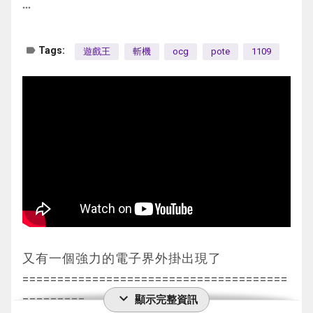
簡單說一下構築的特點
這個卡名的卡在1回合只能發動1張。
似終檢索場地的風險滿大 很多時候我都怕中
我下怪 對手開歡迎 被我用魔彈3速擋掉 檢索
more_horiz
抽1效果非常少用到
素材作同調召喚。這個效果在對方回合也能發
⚫魔犀族戰士
①：從自己的手卡·卡組·墓地選「ヴェンデッ
坑後沒資源沒去做
一張魔彈速攻上手
G2: 非常的卡手 一直抽到打旅鳥沒有用的炸怪
動。
原本只是因為收不到絕對王的代替品 但沒想
ト・スカヴェンジャー」以外的1只「ヴェン
神碑3星 反而是用的最多的那張
對手回合 還是蓋1結束
label
Tags:
遊戲王
斬機
ocg
pote
1109
AC02-JP045 Gゴーレム・ディグニファイ
神碑
②：自己結束階段有這張卡在墓地存在的場
到比想像中強
デット」怪獸里側守備表示特殊召喚。那之
最實用的地方在於可以防止剎帝利除外場地
到我回合 發動into the vrains召出L1 跳出2隻
ド・トリリトン
就算我用魔菌幫我頂住了3回合也是沒抽到好
合，以自己場上1只獸族XYZ怪獸為對象才能
可以以排連鎖的方式用惡魔之技將阿努比斯帶
後，以下效果適用。
夢崩獨角獸的效果也能用這張處理掉
怪做刃龍回殺
(G石人·威嚴三巨石) 地 電子界/連接 3200 4 
牌
發動。這張卡在那只怪獸下面重疊作為XYZ素
上場
●等級合計直到變成儀式召喚的怪獸的等級以
神碑4星 最少用的那張
[↑][←][→][↓]
前前後後破壞了兩個魔封的芳香才算是重新壓
材。
而對手的劍神官和宿神官都無法干擾
上為止，把包含這個效果特殊召喚的怪獸的自
要是會打神碑的話應該是最常卡在額外區的怪
G2. 對手先攻 下怪檢索場地 發動場地蓋下4張
地屬性怪獸2只以上
住對手
每次看到這張牌都會想起某個不是動物的V
大部分情況下都是當作第3張絕對王使用
己場上的怪獸解放，從自己的手卡·墓地把1只
獸
結束
這個卡名的③的效果1回合只能使用1次。
再用千查萬別打嬴
1效果跟兔耳飛行隊差不多 一樣是手牌發動之
⚫俱捨怒威族斧頭幫
「ヴェンデット」儀式怪獸儀式召喚。
卡戰鬥的好幫手 一卡擋下2張怪獸的攻擊
下回合因為我下怪沒交紅色重啟讓他跳怪就投
第4局
①：可以攻擊的對方怪獸必須向這張卡作出
後同步
版本答案 基本上牌組沒副作用的都可以帶
特召一張本家怪 之後儀式召喚
還能破壞掉一些麻煩的後場
降了
攻擊。
但是這張卡是跟手牌的小動物同步
有些人怕卡手帶2 而在這牌組多出來的卡能當
超強化 畢竟這張卡能拉最難出場但又非常強
神碑5星 最不被別人看好的那張反而是最實用
G3. 由我先攻 下怪 同胞
②：這張卡和對方怪獸進行戰鬥的傷害計算
現冥一世壞 XOO
不一定是4星同步 手牌夠多你也是可以出10星
作代價用 可以投入3張
力的4星
的那張
對手直接打不嬴結束
前1次，從手卡把1只地屬性怪獸送去墓地才能
的花騎
在過坑方面有不少的幫助
有新卡後很容易就能做出能除外怪獸和魔陷的
第二局
打雷精靈那場能嬴都是靠這張一直回收墓地的
又有一個強力的電子界外掛出現了
發動。那只對方怪獸直到回合結束時攻擊力下
這個對手我沒看過
2效果自己的結束階段可以將自己作為X素材塞
⚫終結之阿努比斯
屠魔俠
檢索神碑
======================================
1. 恩底彌翁 OO
降200，效果無效化。
在自己場上的X怪
一世壞對策
也可以拉6星的新卡來展開
expand_more
有時候2000攻擊力還能防止對手出天霆號 超
=========
顯示完整資訊
打自己人 打自己人的話其實也沒練到什麼
③：自己場上的連接怪獸為對象的效果由對
G1: 這個對手強了 先攻硬是做出了雷精L2 花
雖然效果很強沒兔耳飛行隊來的實用