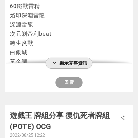
手牌送墓就可以檢索一張本家卡
他的卡組也被我削到沒多少
60鐵獸雷精
G1 我方先攻 群雄割據單方面壓制
不錯的起動點 1卡2個link值
在死三之下我用3星多回1000LP獲勝
烙印深淵雷龍
對手無解投降
副作用等同於沒有
深淵雷龍
G2 對手先攻 但他卡手堆了一堆卡還是沒做什
第二局
很少會檢索上手 畢竟大部分情況下也沒有檢
次元剎帝利beat
麼
索本家卡片的必要
轉生炎獸
到我回合發動雙貼紙對面直接投降
2效果的檢索效果差不多只有當作電子界挖礦
現冥一世壞 XO?X
白銀城
第二局
的代價時才會用到
這個對手是叫KT 人們都叫他光子卿
黃金卿
expand_more
顯示完整資訊
2. 雷精靈 XOO
好像是個Top玩家?(後來發現他曾經是亞洲代
LL鐵獸
G1. 對手先攻 做出來的場面沒辨法解輸掉
AC02-JP042 Gゴーレム・クリスタルハート
表)
天威相劍
G2. 我方先攻發動魔菌 炸掉後對手手牌只剩下
回 覆
(G石人·水晶心) 水 電子界/連接 0 2 [←][↓]
冠軍: 一世壞伊西絲
斧頭幫+拮抗勝負+泡影
電子界族怪獸2只
G1: 這一局我不記得了 我是後攻的
亞軍: 雷龍深淵獸
把斧頭幫都解掉後對手下一抽增G就投降
這個卡名的①的效果1回合只能使用1次。
唯一記得是我要過兩個後場 一個已知是3速
季軍: 黃金卿 
G3. 這一場比較有趣的是這一整場我都沒發動
①：以自己墓地1只地屬性連接怪獸為對象才
遊戲王 牌組分享 復仇死者牌組
我用破壞後場的神碑炸其中一張 炸中了泡影
======================================
share
過場地
能發動。那只怪獸在作為這張卡所連接區的自
沒解到3速過不掉的
(POTE) OCG
=========
對手先攻 被我黑洞+太陽蛋解掉後
己場上特殊召喚，給這張卡放置1個G石人指
流程
2022/08/25 12:22
檢索被灰 只好發動命削 抽了2張無效效果的神