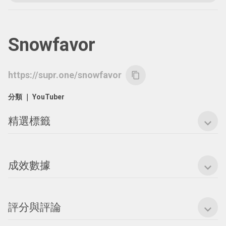
Snowfavor
https://supr.one/snowfavor
content_copy
分類 ｜
YouTuber
精選標籤
expand_more
成效數據
expand_more
評分與評論
expand_more