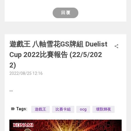
2500攻擊力對於對手是比較難解的
======================================
實用的
主要是參加比賽就想打一些環境內牌組
方發動時才能發動。那個效果無效並破壞。
騎 3000攻一世壞 5星一世壞和暗黑界龍神(還
似終兔耳飛行隊能將場上的月耳兔送墓
可以使用惡魔之技直接從牌組帶上場
========= 
2000攻擊力還能作為魔菌的對像
POTE-JP028 斬機サーキュラー(斬機 圓武) 
G1. 由我先攻 下1200攻(會檢索那隻)結束
回 覆
1效果
有一個場地和一個一世壞永續)
再用其他牌回收再出場炸一次
牌組構成
⚫次元障壁
Side方面
光 4星 電子界 1500 1500
手牌基本上是最齊的那種 速攻 炸卡 3速 灰流
對手強制攻擊這張卡 (同時存在2張時我方選擇
6個怪獸格都站滿額外格
這張卡強在沒怪都能發動 可以說是各有各好
用來給白銀機蓋下去
投入新卡後 堆墓來展開成為可能
大蛇剛剛也有說過這裡不提及了
這個卡名的①②的效果1回合各能使用1次。
對手用盡6張手牌過不了 
對像)
本來我是想投降的 我先是用破壞後場的神碑
但要我選的話我還是會用兔耳飛行隊啦
主要用於在G1時有一個對一世壞的對策
放棄了過往不少人用的魔神儀 本家的系列還
增殖G
①：從卡組把「斬機サーキュラー」以外的1
G2. 雖然上一場是我嬴了但對手給我先攻
2效果
騙掉花騎的擋
2效果單純塞素材 不用再出一張新X怪來檢索
遊戲王 八軸雪花GS牌組 Duelist
後手抽到也可以發動來無效對手的效果
算大的
share
主要是現環境幾乎所有主流都吃增殖G
只「斬機」怪獸送去墓地才能發動。這張卡從
想說手牌是3星怪+同胞+3張魔彈魔陷先攻會
傷判前可以將1張地屬性送入墓 對手怪獸下降
但我有強大的強欲而謙虛之壺
還是不差
⚫額外牌組
齊唱那些泛用外掛就不解釋了 畢竟幾乎每副
Cup 2022比賽報告 (22/5/202
要是通過能給對手滿大的壓力
手卡特殊召喚。這個效果的發動後，直到回合
很強
200攻+效果無效化
幫我翻出了千查萬別
或者是給2000攻那張多跳一張怪獸
打草出場 放2張防止強金壺除外掉
不死牌組都有用
2)
似終這副的速攻都能從手牌發動
結束時自己只能用1只怪獸攻擊。
正常來說魔彈打這副後手比較難突破 不太理
3效果
這時我的手牌是微睡神碑x2 場地 千查 群雄
其他都是教導懲罰對像和惡魔族泛用L怪
⚫復仇死者·阿尼瑪
後攻丟這張也能逼停對手 超強的
②：這張卡已在怪獸區域存在的狀態，自己
解這樣的做法
2022/08/25 12:16
自己的L怪被對像时可以無效並破壞
POTE-JP045 うきうきメルフィーズ(歡快童
⚫Side
以前不會投入的卡片
太陽蛋
場上有其他的「斬機」怪獸召喚·特殊召喚的
一樣下1200攻開同胞
雖然作為L4怪獸 但強度沒有L3的高
這一個局而唯一能嬴的方法 就是用雙貼紙令
話動物家族)
太陽蛋: 打雷精靈用 他們的對策就只有紅連的
主要是復活除外區用
環境對策 配合群雄割據能封死對手一回合
場合才能發動。從卡組把1張「斬機」魔法·陷
場面比G1更強 對手一樣是6張手牌也過不了
more_horiz
但效果可以補足L3的不足之處
對手只有一張怪獸慢慢解
地 4星 獸/同調 1500 1000
指名者
救世俠能堆的卡太少了 加上有這張能提高展
第三局
主要打雷精靈用
阱卡加入手卡。
同時在場的話場面可以更加穩定
我先發動場地 把4張卡都蓋下去了
調整＋調整以外的怪獸1只以上
次元吸引者: 版本答案 對自己影響不太大
開的靈活度
黑洞
1效果 代價從牌組將1張斬機堆進墓 再特殊召
烙印 XX
label
Tags:
遊戲王
比賽卡組
ocg
壞獸輝夜
根據對手的怪獸來決定對手應該攻擊哪一個怪
能嬴的方法就只有對手場地炸不中群雄割據或
這個卡名的①②的效果1回合各能使用1次。
月女神: 今天沒用過 可能會踢掉 原本是用來打
可以先除外墓地的新卡出屠魔俠 阿尼瑪復活
跟落雷差不多 但這張的好處是連自己都會炸
喚自己
一樣是自己人 哭啊
獸
千查萬別
①：這張卡特殊召喚成功的場合，以場上1只
龍Link的
新卡再展開
掉
副作用只能用1隻怪獸攻擊 有時候會影響自己
G1. 先攻起手沒怪獸 直接被打到死
最強的地方在於可以防止像訪問和雙穹那樣會
表側表示怪獸為對象才能發動。那只怪獸回到