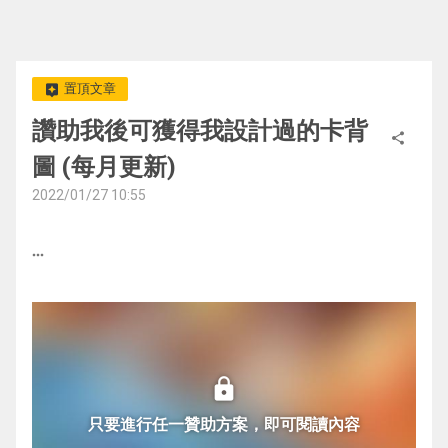
置頂文章
assistant
讚助我後可獲得我設計過的卡背
share
圖 (每月更新)
2022/01/27 10:55
more_horiz
lock
只要進行任一贊助方案，即可閱讀內容