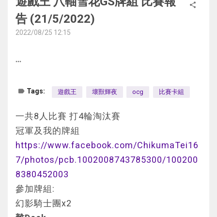
遊戲王 八軸雪花GS牌組 比賽報
壞神碑
2效果能拉X怪
⚫復仇死者突擊
官賽不會公佈有什麼牌組參賽的
share
副作用方面偏偏可以用2拳5300碼語者回避
打這比賽的時候還沒公佈深淵之獸系列
1效果
兩張後場(已知1個是3速)
這效果感覺是想你拉沒人用的銀字超量
告 (21/5/2022)
1. 幫齊唱彊屍避坑
======================================
反而作為本家的斬機要單靠1張怪回殺還沒那
那麼就先假設不知道這系列 來分析一下環境
可以在墓地和除外區選擇2張地屬同名怪獸特
當然是給他賭下去了 隨機炸其中一張後場
我自己試了一下 反而我覺得是拉2000攻出來
2. 多拉1隻怪做Link2
2022/08/25 12:15
=========
麼容易
動向 為什麼玩這副牌
殊召喚
開效果
比賽資訊
3. 拉出阿尼瑪下回合展開
======================================
這個比賽也是差不多半個月前了
結束階段破壞
理所當然的我又炸中3速旁邊的永續
將有素材的2000防拿去拉墓地的月耳兔比較
4. 極餓預先用來展開的話可以改用這張出4星
more_horiz
參加獎:
=========
現在我們也知道環境就是雷精靈和一世壞霸權
2效果
強
⚫復仇死者之夜
牌組構成
・ DUELIST CUP 2022 大會限定卡套一包
修女剛好針對這2副 有時候能偷一手上位
本家被戰破或效破時 可以除外自己代替破壞
好吧 那我只有硬著頭皮上
手牌的儀式怪獸基本上是沒有用處的
・ 場地卡1張 (天元の荒鷲王OR黒き森の航天
label
Tags:
遊戲王
壞獸輝夜
ocg
比賽卡組
大部分常見的構築都有投入碼語者
墓地要有2張同名怪獸太難了
因為我手牌滿微妙的
POTE-JP063 メルフィーとにらめっこ(童話
主要用途在於把儀式怪換成其他有用的怪獸
閣) *註1
但我這次比較想玩斬機本家 所以很多很常見
組牌的時候想了很多 就是如何應付一世壞
要多時候都要展開完才能用到
一共8人比賽 打4輪淘汰賽
分別是:
動物對視遊戲) 永續魔法
有新卡可以檢索後可以一試
預賽上位獎:
的卡片都沒有投入
畢竟首回合堆18張差不多已經是一個小型割草
不能作為補點使用的話實在有點難使用
冠軍及我的牌組
炸卡 增G 次元裂縫 群雄割據 檢索 (不知是什
這個卡名的①的效果1回合只能使用1次。
⚫復仇死者的還魂再生
・ WCS2022 卡套一包
反正已經有很多不同的斬機碼語者構築 那我
了
死者蘇生在大部分情況下都比較好
https://www.facebook.com/ChikumaTei16
麼神碑卡) 大蛇
①：把手卡1只獸族怪獸給對方觀看才能發
有新卡檢索後可以用來作為一擋使用
・ 特製活動卡1張 (天元の荒鷲王OR黒き森の
就來個不一樣的構築吧
除了自己能堆墓一卡發5-6個效果以外 就是幫
======================================
7/photos/pcb.1002008743785300/100200
動。從自己的卡組·墓地選1只和那只是卡名不
額外牌組部分就比較隨便
航天閣)
⚫平行超越者
對手堆會做到牌組破壞效果
========= 
8380452003
因為要先讓增G通過才有比較大的可能性
同的「メルフィー」怪獸加入手卡，給人觀看
除了救世俠以外都沒那麼重要
決賽參加獎: 桌墊A一張
因為這套有打連結信徒件
一些只會下1的廢件堆到墓地就完全沒辨法用
牌組構成
參加牌組:
我就先用炸卡召喚出2星試探
的怪獸回到卡組最下面。
======================================
決賽上位獎: 桌墊B一張
基本上2張同時上手不會有太大的問題
現在我打了不少娛樂牌也是因此輸掉的
因為本家的卡實在是太少了
幻影騎士團x2
發動效果檢索場地 對手連鎖3星效果堆3
②：對方戰鬥階段開始時才能發動。手卡的
=========
聽說卡套是月女神之鏃
用信徒效果將多出來的一張放回牌組就好了
而且後手也能透過朱光丟掉古衛兵和古尖兵在