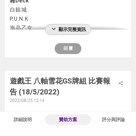
運行的系統除了本家以外就必須有外掛的幫助
雜Deck
對手非常的強 我連鎖增殖的G
「メルフィー」怪獸任意數量給對方觀看，只
卡組碼:  
聽聞是下圖的樣子
這張卡單卡就能出關鍵的檢索點R4
對手的第一回合展開 非常麻煩
⚫連接殺戮者
白銀城
之後就是1變2 2變3 3變4 堆了一堆東西下去
在戰鬥階段內公開。
#created by OCG Player
可以提升牌組的穩定度
實用的地屬電子界怪獸
P.U.N.K
結果來看就是融合5星賺一張手牌 融合8星彈
③：對方場上的怪獸的攻擊力下降這張卡的
#main
======================================
⚫壞獸
基本上就是資源量問題 要嬴這副牌組的話你
自身能特召 能解場後場
海晶乙女
走我的2星
②的效果公開中的怪獸的攻擊力·守備力的合
expand_more
顯示完整資訊
1855886
=========
單純是受環境影響而投入
的牌組就要有一個優勢存在
個人覺得是一個不差的特召點
D.D.D
這裡我一共就抽了3張牌
計數值。
流程
31772684
測牌的時候經常對上一世壞跳出小米的場面
比如說恐龍牌組吧 本身有無敵的幻創龍不吃
⚫斬機系統
魔術師
只記得其中一張是G
1效果 手牌1張獸族返回牌組 檢索1張本家
94801854
回 覆
閃刀姬 XX
這牌組單靠本家的話是差不多沒可能把小米解
效果 對手無法做任何干擾
簡單來說利用徑武可以在不吃通召的情況下做
禁止系列
2+3效果 公開手牌的本家 每一張下降對手的
94801854
龍輝巧 OO
掉的
恐龍大哥一卡解全場 一堆怪獸還隨時能打出5
出3個L值
雷精靈 珠淚哀歌族 神碑 黃金卿 龍輝巧 隨風
不過沒關係 我這裡就發動了次元裂縫
攻擊力
49959355
群豪 OO
這時候壞獸就提供了一個不錯的解場方案
000傷害超容易回殺
而且超量的斬機是地屬電子界怪獸
旅鳥
理由當然的被對手無效掉了
(效果怪獸合計攻防都是400 只有小兔是2100)
49959355
一世壞 XX
而且也提出了一個攻擊表示怪獸用於回殺
另一個問題就是次元吸引者和虹光宣告者 這2
遊戲王 八軸雪花GS牌組 比賽報
⚫控件小子
禁止卡片
我先是再用抽上來的神碑出一張2星 丟增殖G
1效果可以將沒有用的獸族換成能用的本家
share
49959355
雖說這次純粹是為了獎品而打
⚫三戰之才
張卡算是針對卡了
告 (18/5/2022)
G石人狗狗+挖礦檢索這張
衝浪檢察官 獸機神「王者」軒轅十四 
冰劍龍
檢索場地
變相是增加穩定度 反正一張袋鼠也能拉2張出
67267333
但這樣的結果還算出乎意料的
以目前的環境來說 三戰之才還是一張不錯的
從根源上出發 不給對手堆墓
狗狗檢索6星G石人
米拉傑德 幻獸機百頭龍
 技能抽取
通召大蛇 對手用墓地劍神官回收墓地想炸我
來展開
2022/08/25 12:14
67267333
======================================
卡片
很多人因此投入到牌組來針對
這張通召就能拉6星G石人
======================================
的大蛇
2+3效果減攻 基本上就是每張本家怪減400攻
14558127
=========
特別是先攻的時候有時候會嘗試做出削2手的c
那麼你自己的牌組就需要不吃次元吸引者 比
這樣就有4個L值
=========
我連鎖檢索微睡神碑 對手場地炸我時我用微
擊力
more_horiz
詳細說明
贊助方案
評分與評論
第一局
14558127
ombo
較少廢件(也就是說能用強貪壺)
流程
⚫點陣圖跳離士
睡擋下
這樣寫感覺就是希望你投入通怪的小兔 畢竟
14558127
1. 閃刀姬 XX
再加上對手發動的手坑和這張
會比較適合這個環境