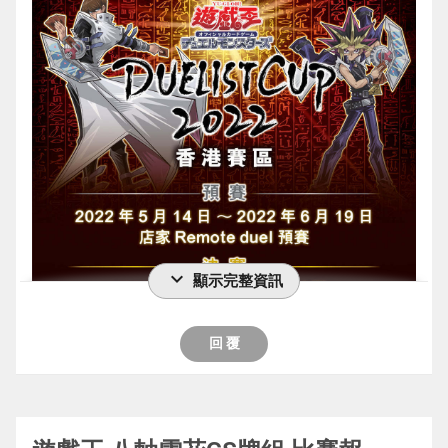
落雷: 打雷精靈用
在第2回合再突破對手的場面會有更好的發揮
後攻先用5星神碑解掉麻煩的擋 再用黑洞炸掉
能不能回殺
G2. 雖然起手有怪獸 但解完冰劍龍後的落雷效
上升攻擊力的怪獸解掉場面
但他就是炸中了群雄割據
持有者手卡。
打草: 對手發動雷掃時白銀機蓋上場 至少可以
⚫冥王結界波
就能回收一個資源
代價方面一般都是選擇會自己特殊召喚的斬機 
果真的不太行
②：對方對怪獸的召喚·特殊召喚成功的場合
出一張大怪防止回殺
牌組太不穩定 吃幾個坑很難展開
或者是把卡住在額外區的神碑解掉
西格馬
吃了一波後資源被對手拉太多了 而且對手下
AC02-JP046 重力均衡
好吧 那我輸掉
或者這張卡被選擇作為對方怪獸的攻擊對象的
魔病: 打雷精靈用 可以通過白銀機蓋上場所以
後攻有結界波會有更好的突破能力
其他作用跟落雷差不多
而且西格馬特召成場時就能發動這張卡的2效
回合又開烙融回殺 
(重力均衡) 通常魔法
場合才能發動。這張卡回到持有者的額外卡
只投入1張
⚫愚蠢的重葬
魔菌
果
======================================
這個卡名在規則上也當作「Gゴーレム」卡使
G2: 我方先攻 滑板+貼紙局 應該不用解釋吧
組。那之後，可以從額外卡組把1只「メルフ
暗病: 打重後場牌組用 可以通過白銀機蓋上場
本家檢索點太少了 只能投入副作用滿大的重
這副就是打不嬴雷精靈 那只好放一張針對卡
這張卡一卡不吃通召就能產生2張4星怪獸+1
=========
用。
ィー」XYZ怪獸特殊召喚。
所以只投入1張
葬
了
張斬機魔陷
這個卡名的①②的效果1回合各能使用1次。
G3: 打到這裡我發現打嬴一世壞的秘密 就是不
1效果 出場彈對手一張怪上手
神宣: 羽毛掃對策
先攻能用來檢索 後攻用來堆舊神炸卡
配合5星神碑能發動
簡直就是電子界的廚卡
新表後水機死掉 環境可以說是慢了很多
①：從自己墓地的怪獸以及除外的自己怪獸
能太拖
2效果 共通效果對手召怪可以發動
靈活度不差 就是-4000和不能蓋後場有點麻煩
由於場地能回收資源所以也不算太蝕資源
無法相信這是銀字的強度
再沒有什麼穩定水機百頭龍combo去大量展開
之中以2只地屬性同名怪獸為對象才能發動。
於是在我換side方面我放棄所有續戰力 將所
這張是從額外召一張本家X怪
⚫歸魂復仇死者的爆誕
expand_more
顯示完整資訊
魔宮的賄賂
2效果 這張卡在場 其他斬機怪召喚或特召時 
而不受水機影響的龍輝巧也被限1地外生命
那2只攻擊力·守備力變成0，效果無效守備表
有能打一世壞的都換入去
1效果
過往沒人投入的卡片
作用類似神宣 但這張的好處在於不用支付LP
能檢索一張斬機魔陷
強力定場卡虛無空間也死掉 練了三個月牌也
示特殊召喚。這個效果特殊召喚的怪獸在結束
跟對手宣言"一回合定勝負"
少有的本家解場效果
主要是現在能牌組堆6星來展開
打比賽用神宣很容易因為死三輸掉
先攻方面可以檢索本家強力陷阱斬機超階乘
不再怕輸這張牌
回 覆
階段破壞。
但召喚的本身還是需要對手的回合才能用到
6星對牌組的運轉太重要了
一共有8人參賽 打4輪瑞士輪
特別在神碑這種不入戰階的牌組很容易輸LP差
或者是檢索方程式提供多一張4星怪獸
先攻的定場力沒之前那麼高
②：自己場上的「Gゴーレム」怪獸被戰鬥或
對手先攻 中G 做出3000攻一世壞+2個後場
應該沒什麼人會直接通召海豹同步吧?
加上這張卡沒辨法用事前準備檢索
這是官方比賽
總之這張卡作為特召點就是非常靈活 可攻可
總之就是環境減速 一些中速牌也可以拿出來
者對方的效果破壞的場合，可以作為代替把墓
面臨相同的情況 我很自然的就是拿出我的破
對後攻解場其實沒多大幫助 也是先攻向的
只能投入3張了
參加牌組:
守
打
地的這張卡除外。