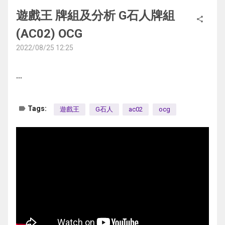
遊戲王 牌組及分析 G石人牌組
冠軍: 現冥一世壞
share
(AC02) OCG
亞軍: 相劍
2022/08/25 12:25
話說這卡鋪每次週賽都一堆亞洲代表和top玩
家參賽
more_horiz
我這個只拿過16強的也不好意思說我很強
======================================
label
Tags:
遊戲王
G石人
ac02
ocg
=========
流程
60削手向魔救 XOO
現冥一世壞 XO?X
隨風旅鳥 OO
現冥一世壞 XOO
現冥一世壞 OO