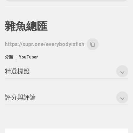
雜魚總匯
https://supr.one/everybodyisfish
content_copy
分類 ｜
YouTuber
精選標籤
expand_more
評分與評論
expand_more