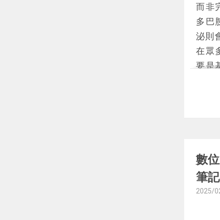
而非
本書
多巴
泌則
在眾
要是
性。
動來
研究
中，
驗，
以促
數位
書中
筆記
這種
2025/0
福感
為持