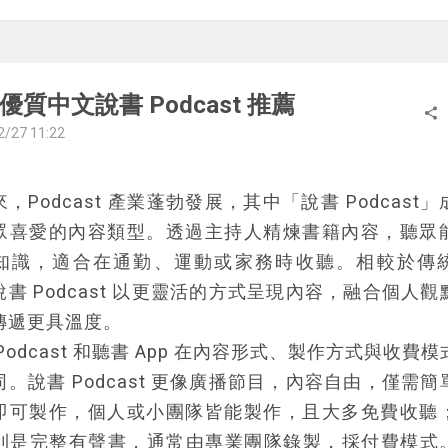
。
勒強調，無論在哪個層次，讀者都應保持主動，不斷
問題：「這本書在說什麼」、「作者細部說了什麼」
說的有道理嗎」、「這與你有什麼關係」。他也介紹
優質中文說書 Podcast 推薦
share
的概念，即借助相關經驗、其他書籍、導論與摘要等
2/27 11:22
困難的書籍。
不同類型的書籍，艾德勒提供了特定的閱讀策略。對
，Podcast 產業蓬勃發展，其中「說書 Podcast
讀者應關注作者的目的和建議的方法；對於科普書，
眾喜愛的內容類型。透過主持人精煉書籍內容，聽眾
，理解相關問題而非成為專家；對於歷史書，則應閱
知識，適合在通勤、運動或家務時收聽。相較於傳
書籍，理解不同視角的歷史敘事。
說書 Podcast 以更靈活的方式呈現內容，融合個人觀
這本經典之作對閱讀方法的結構化貢獻巨大，但也
傳遞更具溫度。
許多讀者反映，書中過於琢磨細節，作者的表達方式
Podcast 和聽書 App 在內容形式、製作方式與收費
反覆閱讀才能理解。
同。說書 Podcast 更像廣播節目，內容自由，僅需簡
當代讀者而言，不妨先從近年出版的閱讀方法書入
即可製作，個人或小團隊皆能製作，且大多免費收聽；
球速讀法
》、《
間歇高效率的三次閱讀法
》等，掌握
p 則是完整有聲書，通常由專業團隊錄製，採付費模式