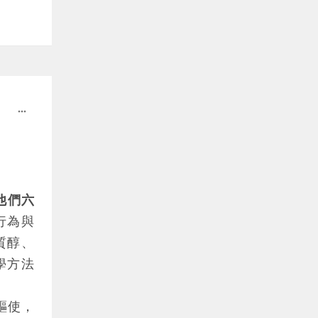
創辦人
閱讀興
，建議
投資專
more_horiz
。
資市值
，個人
他們六
淺出，
行為與
然而，
質醇、
略顯基
學方法
化村
，
的驅使，
總有一