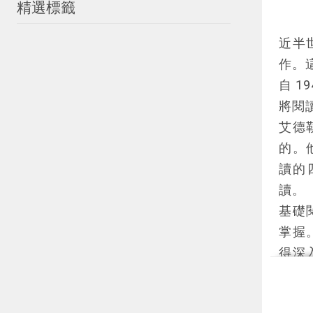
精選標籤
近半
作。
自 1
將閱
艾德
的。
讀的
讀。
基礎
掌握
得深
辨識
讀多