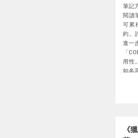
筆記
報》
閱讀
說書
可累
做家
約。
升自
進一
值。
「C
如果
用性
想，
如名
ast
ni
率，
透過
保筆
完成
展為
《獵
筆記