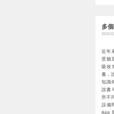
見解
艾德
四個
本書
多個
閱讀
2025/0
理解
針對
近年來
書，
受聽
心態
吸收
相關
書，
儘管
知識
點。
說書 
需要
所不
對於
設備
《
雪
Ap