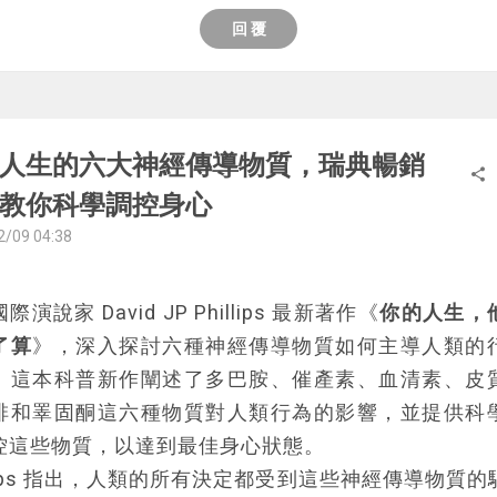
趣無需特別方法，重點在於實際行動。這與《得到》
回 覆
宇的觀點一模一樣，兩位作者都認為持續閱讀是培養
最佳途徑。
如何成為某一領域的專家，作者推薦「主題閱讀法」
時間內密集閱讀同一主題的多本書籍。例如，想成為
人生的六大神經傳導物質，瑞典暢銷
share
就應該至少閱讀十本投資相關的書籍，並整合各書觀點
教你科學調控身心
也強調閱讀對自我成長的重要性。她將閱讀比喻為投
2/09 04:38
票，雖然短期內可能看不到明顯效果，但長期累積後
維深度與洞察力都將有顯著提升。
際演說家 David JP Phillips 最新著作《
你的人生，
而言，《獵豹閱讀法》特別適合閱讀新手，內容深入
了算
》，深入探討六種神經傳導物質如何主導人類的
基礎的閱讀技巧談起，並輔以大量案例與故事說明。
。這本科普新作闡述了多巴胺、催產素、血清素、皮
已經熟稔各種閱讀方法的讀者來說，本書的內容可能
啡和睪固酮這六種物質對人類行為的影響，並提供科
控這些物質，以達到最佳身心狀態。
對《獵豹閱讀法》感興趣，歡迎來到我的個人網站
進
llips 指出，人類的所有決定都受到這些神經傳導物質
該本書的
完整書評
，也歡迎你閱讀
其他本書的書評
，