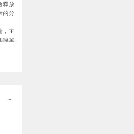
會釋放
素的分
論，主
和簡單
日常活
泌。其
過往經
經驗可
more_horiz
感，但
者的幸
感則較