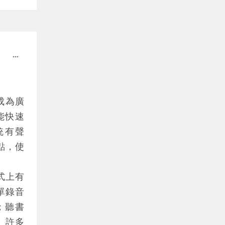
問自己
、「這
了輔助
more_horiz
外力來
於實用
」成為廣
應調整
能快速
讀多本
統有聲
點，使
不無缺
常讓人
模式上有
單錄音
手，如
聽書 
基礎閱
。許多