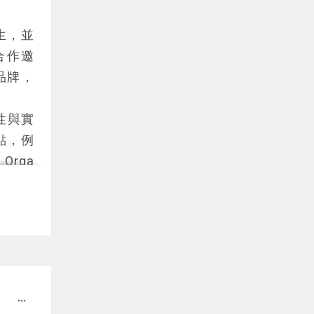
生，並
運動或
合作邀
華，提
品牌，
更有價
性與實
心得感
點，例
Podc
rga
檢索效
取），
容，確
容，發
，根據
more_horiz
，獲得