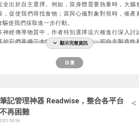
完全出於自主選擇。例如，當身體需要熱量時，大腦
能打動你。
胺，促使我們尋找食物；當與心儀對象對視時，催產
會驅使我們採取進一步行動。
多神經傳導物質中，作者特別選擇這六種進行深入討
基於它們具備三大特性：立即見效性、可自主製造性
expand_more
顯示完整資訊
這意味著這些物質不僅反應迅速，還可以通過簡單的
調控。
回 覆
發現，某些活動可以同時刺激多種神經傳導物質的分
「回憶」是最容易實踐的方法之一，只要透過回想
就能激發相應的神經傳導物質。例如，回憶曬太陽的
進血清素的分泌。
筆記管理神器 Readwise，整合各平台
share
特別提到關於多巴胺的警示。雖然多巴胺能帶來幸福
不再困難
感覺往往無法持久。研究顯示，即使是彩券高額中獎
2/01 04:56
也只能維持約兩個月。相比之下，催產素帶來的幸福
久，這種幸福感來自於感恩、社交互動等行為。