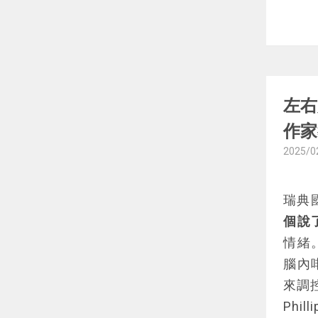
讀興
羅振
趣的
針對
在短
左右
家，
作家
作者
2025/0
型股
的思
瑞典國
整體
個說
從最
情緒
對於
腦內
礎。
來調
若你
Phi
閱讀