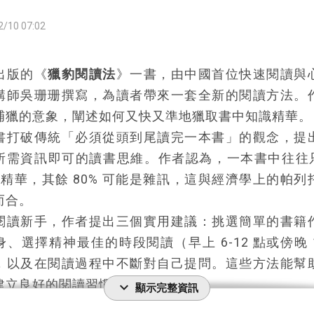
光機會。此外，還可利用 AI 工具（如 NotebookL
2/10 07:02
容轉化為個人知識庫，提升日常決策的能力。
代資訊時代，數位閱讀筆記因具備「可搜索性」、「
出版的《
獵豹閱讀法
》一書，由中國首位快速閱讀與
、「可同步性」等優勢，被許多高效學習者青睞。然
講師吳珊珊撰寫，為讀者帶來一套全新的閱讀方法。
記也有其獨特魅力，例如手寫筆記有助於記憶，並能
捕獵的意象，闡述如何又快又準地獵取書中知識精華。
的思考。因此，選擇數位或紙本筆記，應取決於個人
書打破傳統「必須從頭到尾讀完一本書」的觀念，提
需求。
所需資訊即可的讀書思維。作者認為，一本書中往往只
讀筆記不只是整理資訊，而是讓知識真正內化並轉化
 是精華，其餘 80% 可能是雜訊，這與經濟學上的帕列
透過「COD 摘要評論法」，不僅能更有效率地記錄重
而合。
用筆記進行輸出，無論是寫作、演講或知識變現，都
閱讀新手，作者提出三個實用建議：挑選簡單的書籍
值最大化。下一次打開書本時，不妨試試這套方法，
、選擇精神最佳的時段閱讀（早上 6-12 點或傍晚 17
筆記成為真正的知識資產！
，以及在閱讀過程中不斷對自己提問。這些方法能幫
你對於如何寫閱讀筆記感到興趣，歡迎來到我的個人
建立良好的閱讀習慣。
expand_more
，閱讀完整文章：《
閱讀筆記全攻略｜閱讀筆記如何寫
顯示完整資訊
特別強調「行動本身就是方法」的理念。作者指出，
輕鬆學會
》。