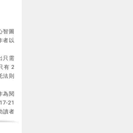
M）將筆
可保存
心智圖
而，紙
作者以
培養更
習慣與
出只需
有 2
為影響
托法則
點，更
能讓閱
作為閱
讓你的
-21 
助讀者
網站
進
？3 
培養閱