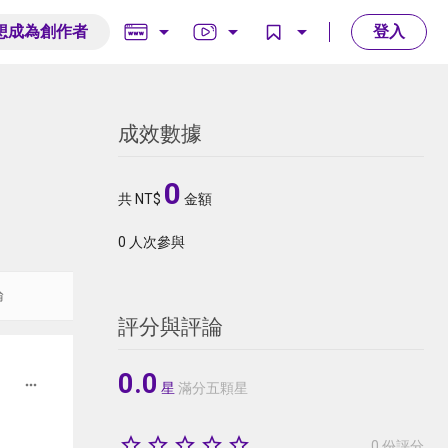
arrow_drop_down
arrow_drop_down
arrow_drop_down
想成為創作者
登入
成效數據
0
共 NT$
金額
0
人次參與
論
評分與評論
0.0
more_horiz
星
滿分五顆星
star_border
star_border
star_border
star_border
star_border
0 份評分