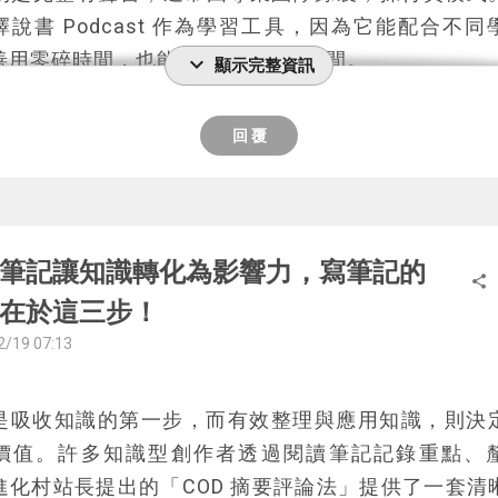
巧後，再決定是否深入這本閱讀學的經典著作。無論
擇說書 Podcast 作為學習工具，因為它能配合不同
勒與范多倫的貢獻在於系統化整理了閱讀的層次與方
善用零碎時間，也能幫助節省閱讀時間。
expand_more
顯示完整資訊
讀者留下了寶貴的閱讀指南。
市場上有許多優質說書 Podcast，根據不同模式可分
對《
如何閱讀一本書
》感興趣，歡迎來到我的個人網
、雙人對談及來賓訪談。單人說書節目適合喜歡知
回 覆
閱讀該本書的
完整書評
，也歡迎你閱讀
其他本書的書
節奏明快的聽眾，如《文森說書》、《下一本讀什麼
本書能打動你。
ife 不下課》；雙人對談節目則增添趣味性，如《
、《給我一個故事的時間》、《醉後聊書》；來賓訪
合想聽專業人士分享書籍內容的聽眾，如《Linking S
筆記讓知識轉化為影響力，寫筆記的
share
《迷誠品》、《商周 Bar》。
在於這三步！
適合的說書 Podcast 可依主題、主持風格與個人需求
2/19 07:13
學相關節目有《哇賽讀心書》、《聽聞有書》，文學
《聽書入睡》、《山羌閱覽室》，企業管理則有《商周
是吸收知識的第一步，而有效整理與應用知識，則決
、《郝聲音》。若偏好獨白式說書，可選擇《村長說
價值。許多知識型創作者透過閱讀筆記記錄重點、
姆書書》；若喜歡對談交流，可考慮《閱讀提案》、
進化村站長提出的「COD 摘要評論法」提供了一套清
》；若想聽來賓訪談，則可收聽《迷誠品》、《