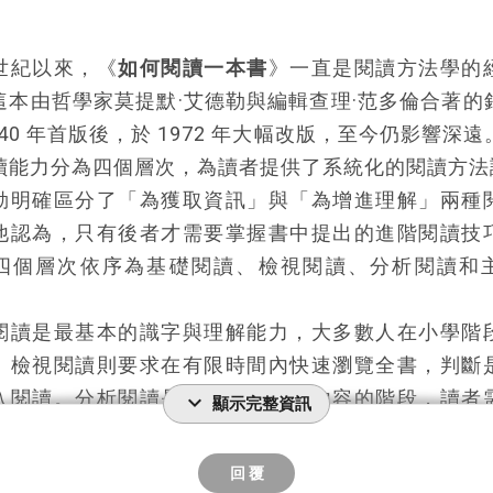
世紀以來，《
如何閱讀一本書
》一直是閱讀方法學的
這本由哲學家莫提默·艾德勒與編輯查理·范多倫合著的
940 年首版後，於 1972 年大幅改版，至今仍影響深
讀能力分為四個層次，為讀者提供了系統化的閱讀方法
勒明確區分了「為獲取資訊」與「為增進理解」兩種
他認為，只有後者才需要掌握書中提出的進階閱讀技
四個層次依序為基礎閱讀、檢視閱讀、分析閱讀和
閱讀是最基本的識字與理解能力，大多數人在小學階
。檢視閱讀則要求在有限時間內快速瀏覽全書，判斷
入閱讀。分析閱讀是深入咀嚼書籍內容的階段，讀者
expand_more
顯示完整資訊
書籍類型、簡述主旨、列舉大綱等技巧。主題閱讀則
本主題相關的書籍，比較不同作者的觀點，最終形成
回 覆