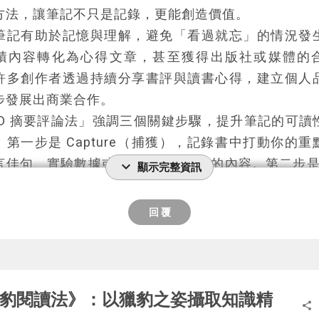
方法，讓筆記不只是記錄，更能創造價值。
。
筆記有助於記憶與理解，避免「看過就忘」的情況發
 Podcast 讓現代人能更有效率地學習，不論是通勤、
積內容轉化為心得文章，甚至獲得出版社或媒體的
務時，只需點開 Podcast，就能輕鬆掌握一本書的精
許多創作者透過持續分享書評與讀書心得，建立個人
我競爭力。選擇適合的說書節目，讓每天的時間都
步發展出商業合作。
OD 摘要評論法」強調三個關鍵步驟，提升筆記的可讀
你想知道更多說書 Podcast 節目，以及我聽完它們的
。第一步是 Capture（捕獲），記錄書中打動你的重
歡迎來到我的個人網站
進化村
，閱讀完整文章：《
說書 
言佳句、實驗數據或挑戰你既有觀點的內容。第二步是 O
expand_more
 推薦｜51 個優質的中文說書 Podcast 一次看
》。
顯示完整資訊
ze（分類），按照專案、領域或資源分類，提升知識
確保未來能迅速找到需要的資訊。最後是 Distill（萃
回 覆
標記重點與寫下個人評論，將筆記轉化為可輸出的內
記真正內化為個人知識。
筆記後，如何發揮最大價值？首先，可以整理筆記內
完整的心得文章，發布在個人網站或社群媒體。其次
豹閱讀法》：以獵豹之姿攝取知識精
share
主題撰寫深度分析文章，投稿至知名媒體或書評平台