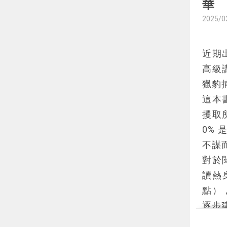
華
更多曝
2025/0
記內
在現
近期
性」
高級
本筆
獵豹
深層
這本
使用
攫取
寫閱
0%
力。
不謀
能活
對於
讀價
讀熱身
閱讀
點）
如果
逐步
化村
書中
步驟