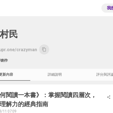
我
村民
supr.one/crazyman
content_copy
學創作
更新內容
詳細說明
評分與評
何閱讀一本書》：掌握閱讀四層次，
share
理解力的經典指南
3/11 07:09