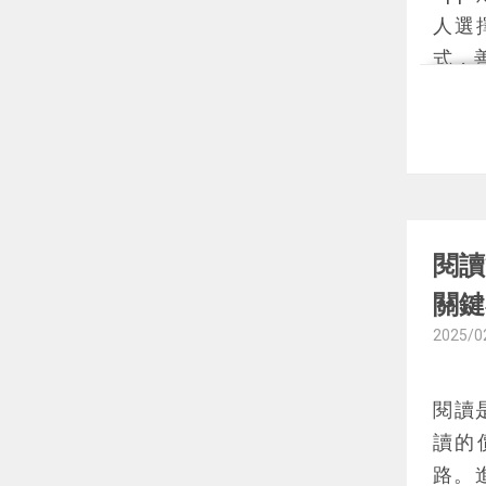
讀技
人選
艾德
式，
後世
目前
若你
說書
村
，
高、
有一
《L
案》
目則適
閱讀
o》、
關鍵
選擇
2025/0
心理
參考
閱讀
r》
讀的
《山
路。
聊書