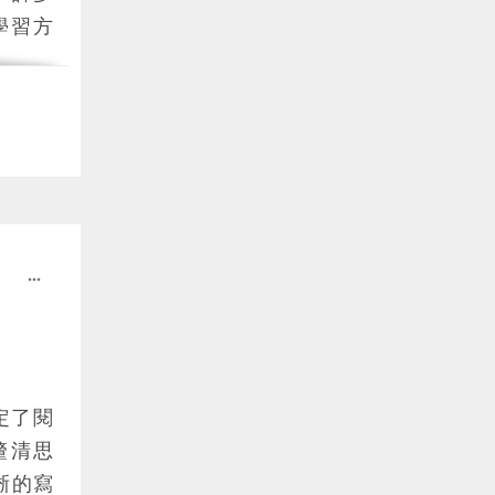
如何，
學習方
法，為
為單人
站
進化
識密度
評
，總
？》、
閱讀提
談類節
tudi
more_horiz
決定。
小說可
 Ba
定了閱
書》、
釐清思
《醉後
晰的寫
新書快