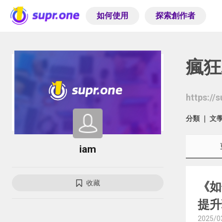
如何使用
探索創作者
瘋狂
https://
分類 ｜
文
iam
收藏
《如
提升
2025/0