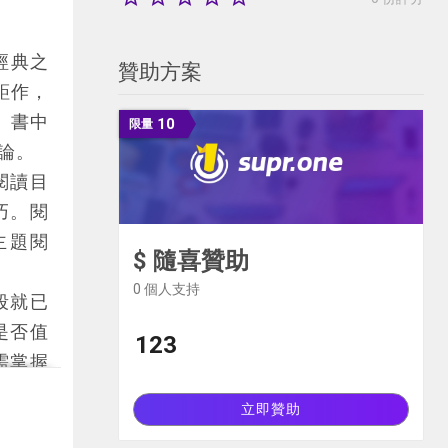
經典之
贊助方案
鉅作，
遠。書中
10
限量
論。
閱讀目
巧。閱
主題閱
$ 隨喜贊助
0
個人支持
段就已
是否值
123
需掌握
要求閱
立即贊助
自己的