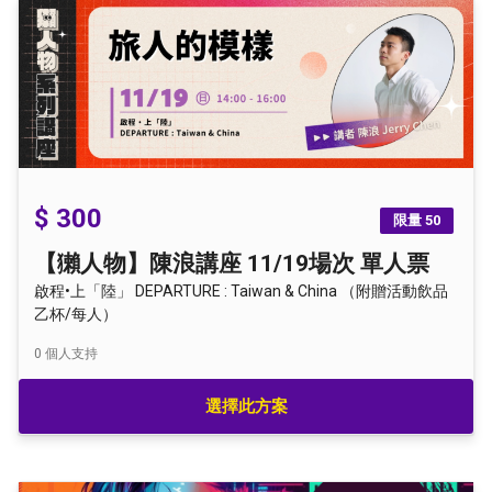
$ 300
限量 50
【獺人物】陳浪講座 11/19場次 單人票
啟程•上「陸」 DEPARTURE : Taiwan & China （附贈活動飲品
乙杯/每人）
0
個人支持
選擇此方案