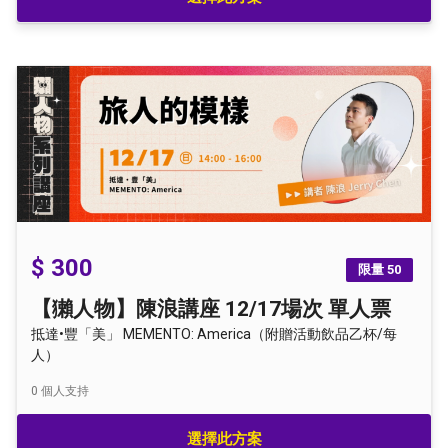
$ 300
限量 50
【獺人物】陳浪講座 12/17場次 單人票
抵達•豐「美」 MEMENTO: America（附贈活動飲品乙杯/每
人）
0
個人支持
選擇此方案