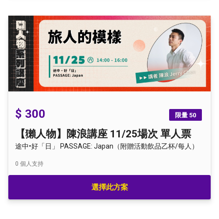
$ 300
限量 50
【獺人物】陳浪講座 11/25場次 單人票
途中•好「日」 PASSAGE: Japan（附贈活動飲品乙杯/每人）
0
個人支持
選擇此方案