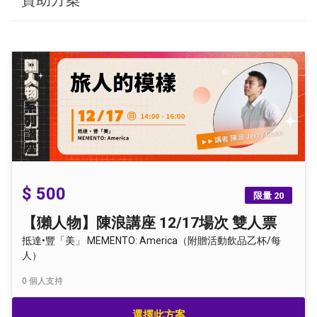
$ 500
限量 20
【獺人物】陳浪講座 12/17場次 雙人票
抵達•豐「美」 MEMENTO: America（附贈活動飲品乙杯/每
人）
0
個人支持
選擇此方案