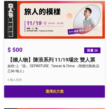
$ 500
限量 20
【獺人物】陳浪系列 11/19場次 雙人票
啟程•上「陸」 DEPARTURE : Taiwan & China （附贈活動飲品
乙杯/每人）
0
個人支持
選擇此方案